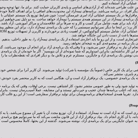
عملیاتی آزاد استفاده کنیم.
ن علت طراحی شده‌اند که از آزادی‌های اساسی و پایه‌ی کاربران حمایت کنند. برای ما، تنها توجیه وجو
ر افراد، در برنامه می‌باشد. برنامه‌های نیمه‌آزاد این محدودیت‌های اضافی را برای اهداف کاملاً خودخو
م‌افزارها در یک سیستم عملیاتی آزاد امری غیرممکن است؛ چون شرایط توزیع یک سیستم عملیاتی با شرا
 برنامه‌ی نیمه‌آزاد در این سیستم همه‌ی سیستم را نیمه‌آزاد خواهد ساخت. به دو دلیل نمی‌خواهیم ای
فزار آزاد باید برای همه، شامل مرکز کسب و کار و نه صرفاً برای علاقه‌مندان و مراکز آموزشی، آزاد باش
ر برد؛ در اینجا ما دیگر نمی‌توانیم سیستمی را که حتی یک برنامه‌ی نیمه‌آزاد دارد، برای این منظور پیش
سیستم‌ها باعث از دست دادن این جایگاه خواهد شد.
، غیرتجاری است، و از این رو ما باید اجازه‌ی استفاده از یک برنامه‌ی نیمه‌آزاد را، به طور داخلی، بدهیم
ن یک برنامه در مجموعه‌ی گنو به نتیجه‌ای نخواهد رسید.
جام آن نیاز به نرم‌افزار حس می‌شود، و تا وقتی‌که یک برنامه‌ی آزاد برای انجام آن موجود می‌باشد، گنو
م این کار نداشته‌ایم، بنابراین امیدواریم که شما نمونه‌ای از آن بنویسید". اگر ما خودمان از یک برنامه‌ی ن
 نوشتن یک برنامه‌ی آزاد و جایگزین، مستلزم عزم و تلاش ما، و دیگر افرادی که نقطه‌نظرات ما را م
 برای یک کاربر خاص (عموماً یک مؤسسه یا شرکت) تولید می‌شوند. آن کاربر آنرا برای شخص خود نگه 
رم باینری، منتشر نمی‌کند.
 یک برنامه‌ی خصوصی، یک نرم‌افزار آزاد است و آن، هنگامی است که به کاربر منحصر بفرد خودش ت
مه تولید شود ولی به طور عمومی منتشر نشود، کار اشتباهی نیست. برخی اوقات، وقتی که یک برنامه خیل
چند که، اغلب برنامه‌ها چندان عجیب و حیرت‌آور نیستند و این مضایقه، عملاً آسیب‌رسان نیست. بنابر
دارد. تقریباً همه‌ی استخدام‌های برنامه‌نویسان برای تولید نرم‌افزار سفارشی است؛ از این رو غالب کار
ی است که نه آزاد است نه نیمه‌آزاد. استفاده از آن، توزیع مجدد آن یا تغییر آن ممنوع می‌باشد، یا به 
نه، با آن کاری انجام داد. بنیاد نرم‌افزار آزاد از این قانون متابعت می‌کند که ما نمی‌توانیم هیچ برنامه
ه عنوان جایگزینی برای یک برنامه‌ی آزاد، نوشته می‌شوند. گذشته از این بحثها، کاملاً محسوس است