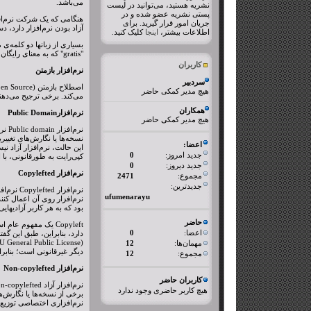
می‌باشد.
نشریه هستید، می‌توانید در لیست
پستی نشریه عضو شده و در
هنگامی که یک شرکت نرم‌افز
جریان امور قرار گیرید. برای
آزاد بودن نرم‌افزار دارد، د
اطلاعات بیشتر،
اینجا
کلیک کنید.
"gratis" که به معنای رایگان است، استفاده می‌کنند، اما این کلمه، صفت متعارفی برای تعریف "آزادی" نیست. نرم‌افزارهای آزاد، اغلب قابل اطمینان‌تر از نرم‌افزارهای غیرآزاد هستند.
کاربران
نرم‌افزار بازمتن
سردبیر
هیچ مدیر کمکی حاضر
می‌کند. برخی ترجیح می‌دهند 
همکاران
نرم‌افزارPublic Domain
هیچ مدیر کمکی حاضر
اعضا:
جدید امروز:
0
کپی‌رایت به طورقانونی، با ا
جدید دیروز:
0
نرم‌افزار Copylefted
مجموع:
2471
جدیدترین:
نرم‌افز
ufumenarayu
بود که به هر کاربر آزادیهایی 
حاضر
اعضا:
0
مهمان‌ها:
12
دیگر غیرقانونی است؛ بنابراین بهتر
مجموع:
12
نرم‌افزار Non-copylefted
کاربران حاضر
هیچ کاربر حاضری وجود ندارد
برخی از نسخه‌ها یا نگارش‌ها
نرم‌افزاری اختصاصی توزیع ن