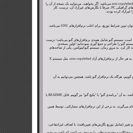
X Window System نمونه‌ای از این برنامه‌ها است. کنسرسیوم X، X11 را با شرایطی توزیع نموده که درحال حاضر، نرم‌افزار آزاد non-copylefted می‌باشد. اگر بخواهید، می‌توانید یک نسخه از آن را
که همان شرایط توزیع را دارد، به صورت آزاد دریافت کنید. البته نگارش‌های غیرآزادی نیز دارد که ایستگاه‌های کاری عمومی و بوردهای گرافیکی PC، صرفاً با نگارش‌های غیرآزاد آن، درست، کار
ل شده است. سیستم گنو شامل همه‌ی نرم‌افزارهای گنو می‌باشد؛ درست
 سیستم X Windows و TeX که، اصولاً، نرم‌افزار گنو نیز نیستند. ما از سال 1984 مؤلفه‌های سیستم گنو را طراحی و جمع‌"آوری نموده‌ایم؛ اولین نسخه‌ی
سال 2001 سیستم گنوی Hurd با قابلیت اطمینان بالایی شروع به کار کرد. به مرور زمان، سیستم گنو/لینوکس، یکی از شاخه‌های
از آنجایی‌که هدف گنو آزاد بودن است، هر مؤلفه‌ی واحدی در سیستم گنو باید آزاد باشد. هر یک از این مؤلفه‌ها می‌تواند آزاد نباشد. به هر حال از نرم‌افزارهای آزاد non-copylefted، مثل سیستم X
 دانست. به یک برنامه، برنامه‌ی گنو گوییم، هرگاه یک نرم‌افزار گنو باشد. همچنین می‌توانیم به آن
“GNU software” یا نرم‌افزار گنو، نرم‌افزاری است که تحت حمایت "پروژه‌ی گنو" منتشر شده‌است. اگر برنامه‌ای "نرم‌افزار گنو" باشد، به آن "برنامه‌ی گنو" یا "پکیج گنو" نیز گوییم. فایل README یا
انجام می‌گیرند. به برخی از این نرم‌افزارهای مشارکتی، توسط همین
تغییر (شامل توزیع نگارش‌های تغییریافته)، با اهداف غیرانتفاعی،
همچنان مشکلات و محدودیت‌هایی را به دوش می‌کشند که باعث می‌شود