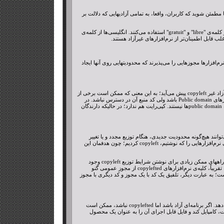
مئن شوید که کاربران، واقعا، به تمامی آزادیهایی که دلالت بر
بسیاری از زبانها دو کلمه‌ی متمایز از هم برای "free" به معنای "آزادی" و "free" به معنای هزینه‌ی صفر دارند. مثلاً، فرانسوی‌ها از دو کلمه‌ی "libre" و "gratuit" استفاده می‌کنند. انگلیسی‌ها از کلمه‌ی
جهت، این نرم‌افزارها مجوزهایی را می‌پذیرند که محدودیتهایی روی آنها ایجاد
نرم‌افزار Public domain نرم‌افزاری است که copyrightشده نیست. اگر کد منبع در دسترس نباشد، حالت خاصی از نرم‌افزارهای آزاد غیر copyleft پیش می‌آید؛ به این معنی که ممکن است برخی از
نسخه‌ها یا نگارش‌های تغییریافته‌ی آن، به هیچ‌وجه، آزاد نباشند. در برخی حالات، یک برنامه‌ی قابل اجرا می‌تواند در زمزه‌ی نرم‌افزارهای Public domain باشد ولی کد منبع آن در دسترس نباشد. در
این حالت، نرم‌افزار آزاد نیست، چون لازمه‌ی آزاد بودن نرم‌افزار دسترسی به کد منبع است. درضمن، اغلب نرم‌افزارهای آزاد جزء public domainها نیستند. کپی‌رایت هم ندارد؛ در حالیکه دارندگان
ند، نمی‌توانند هیچ‌گونه محدودیت جدیدی، هنگام توزیع مجدد و یا تغییر
نرم‌افزار روی آن اعمال کنند؛ به این معنی که هر نسخه‌ی نرم‌افزار، حتی اگر تغییر یافته، باید آزاد باشد. در پروژه‌ی GNU، ما تمامی نرم‌افزارهایی را که نوشتیم، copyleft کردیم؛ چون هدفمان این
Copyleft یک مفهوم عام است؛ برای اینکه یک برنامه، واقعاً، کپی‌لفت شود، باید از یک مجموعه شرایط خاص توزیع استفاده کنید. راههای ممکن زیادی برای نوشتن شرایط توزیع copyleft وجود
دارد، بنابراین، طبق این گفته، مجوزهای زیادی در حیطه‌ی نرم‌افزار آزاد copyleft می‌تواند وجود داشته باشد. به هرجهت، در عمل، تقریباً، کلیه‌ی نرم‌افزارهای copylefted از مجوز عمومی گنو
مجوز Copyleft، معمولاً، غیر قابل استعمال با یکدیگر است؛ به عبارت دیگر، تلفیق یک کد با یک مجوز و کد دیگری با مجوز
نرم‌افزار آزاد non-copylefted، بر خلاف copylefted، اجازه‌ی توزیع مجدد، تغییر و نیز اضافه‌کردن محدودیتهای جدید را به کاربر می‌دهد. اگر برنامه‌ای آزاد باشد اما copylefted نباشد، ممکن است
یرات، کامپایل کند و فایل قابل اجرای آن را به عنوان یک محصول