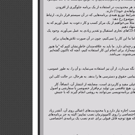
د هر محدودیت در استفاده از یک برنامه جلوگیری از افزودن
اهانه‌ی خود(!) دارند.
یط توزیع همه‌ی برنامه‌هایی که در آن سیستم قرار دارند، ارتباط
ن موضوع رخ دهد:
د. مثلاً می‌خواهیم از یک مرکز کسب و کار دعوت به عمل آوریم که به
نهاد دهیم.
۲. توزیع تجاری سیستم‌های عملیاتی آزاد، شامل سیستم گنو/لینوکس، از اهمیت زیادی برخوردارند و کاربرن از تسهیلات توزیع CD-ROMهای تجاری استقبال و تقدیر زیادی به عمل می‌آورند. وجود یک
. اما ما این کار را نمی‌کنیم، چون در آن صورت تلاش‌هایمان برای
 رخنه‌ای دارد. ما باید به علاقه‌مندان خاطرنشان کنیم که "ما هنوز
یمه‌آزاد برای انجام این کار استفاده کنیم، آنچه که تاکنون گفته‌ایم
ی‌شنوند، می‌باشد.
می‌دارد، از آن نیز استفاده می‌نماید، و آن را، به طور عمومی،
مامی حقوق و دسترسی ها را بدهد. به هرحال، در حالت کلی این
ی مفید و کاربردی است، مضایقه از انتشار آن، انصافاً، کار
این، هیچ تناقضی بین تولید نرم‌افزار خصوصی یا سفارشی و اصول
های برنامه‌نویسی می‌توانند به روشی انجام گیرند که با جنبش
کسب اجازه نیاز دارد و یا محدودیت‌های اعمالی روی آن، آنقدر زیاد
‌ی اختصاصی را روی کامپیوترمان نصب نماییم؛ البته به جز برنامه‌های
 که هیچ توجیه قابل قبولی برای عدم نصب یک برنامه‌ی اختصاصی