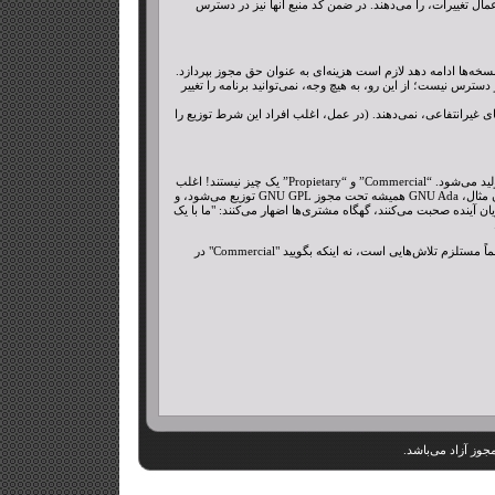
ون اعمال تغییرات، را می‌دهند. در ضمن کد منبع آنها نیز در دسترس
 از نسخه‌ها ادامه دهد لازم است هزینه‌ای به عنوان حق مجوز بپردازد.
ی نیمه‌آزاد هم نیست. دو دلیل برای توضیح این نکته داریم: ۱. در اغلب sharewareها، کد منبع در دسترس نیست؛ از این رو، به هیچ وجه، نمی‌توانید برنامه را تغییر
ت‌های غیرانتفاعی، نمی‌دهند. (در عمل، اغلب افراد این شرط توزیع را
نرم‌افزار تجاری، نرم‌افزاری است که توسط یک مرکز تجاری (کسب و کار)، با هدف کسب پول از فروش و استفاده‌ی نرم‌افزار، تولید می‌شود. “Commercial” و “Propietary” یک چیز نیستند! اغلب
نرم‌افزارهای تجاری "اختصاصی" نیز هستند، اما نرم‌افزارهای آزاد تجاری و نرم‌افزارهای غیرآزاد غیرتجاری نیز وجود دارند. به عنوان مثال، GNU Ada همیشه تحت مجوز GNU GPL توزیع می‌شود، و
یان آینده صحبت می‌کنند، گهگاه مشتری‌ها اضهار می‌کنند: "ما با یک
شما نیز می‌توانید سطح آگاهی افراد را با بیان این موضوع که نرم‌افزار آزاد تجاری نیز امکان‌پذیر است، بالاتر ببرید. این کار نیز مسلماً مستلزم تلاش‌هایی است، نه اینکه بگویید "Commercial" در
مجوز آزاد می‌باشد.