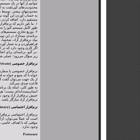
نتوانیم از آنها در یک سیستم 
محدودیت‌های کپی‌لفت به ای
محدودیتهای بیشتر، توسط دیگ
به حساب آوردن این گونه نر
مستقیم دارد. اضافه کردن یک
۱. ما باور داریم که نرم‌ا
طور کامل سیستم گنو را به کا
برنامه‌ی نیمه‌آزاد در این 
بنیاد نرم‌افزار آزاد، شخصاً
فراهم‌آوردن و به شمار آورد
اگر کاری وجود دارد که در ان
،در گنو، برنامه‌ای برای انجا
زیر سؤال می‌رود؛ عملی شدن
نرم‌افزار خصوصی (Private)
نرم‌افزار خصوصی یا سفارشی
خواه با کد منبع و خواه به ف
از یک جهت می‌توان گفت که
قاعده صدق نمی‌کند.
به طور کلی، اینکه یک برنا
انسان‌پسندانه‌ای نیست؛ هر
جنبش نرم‌افزار آزاد وجود ن
نرم‌افزار آزاد سازگار باشد.
نرم‌افزار اختصاصی (Propietary)
نرم‌افزار اختصاصی نرم‌افزار
است که عملاً نمی‌توان، آزادا
موقتی که با اهداف خاصی، ب
وجود ندارد.
Freeware