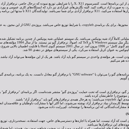
ی‌باشد. تولیدکنندگان X11 تا مدتها این برنامه را غیرآزاد کرده بودند.
 سیستم عملیاتی کاملاً آزاد شبه یونیکس می‌باشد. یک سیستم عملیاتی شبه یونیکس از چندین برنامه تشکی
مشابه بسیاری از پکیج‌های دیگر مثل
آزمایشی تحت عنوان "سیستم گنوی کامل" در 1996 بیرون آمد. در 
ینوکس به عنوان کرنل استفاده می‌کرد، یکی از سیستم‌های موفق در دهه‌ی 90 شد.
“GNU programs” یا همان برنامه‌های گنو را می‌توان با “GNU software” یا نرم‌افزار گنو معادل
این موضوع را خاطرنشان کرده باشد.
نو باید "نرم‌افزار آزاد" باشند.
توسط کارمندان بنیاد نرم‌افزار آزاد نوشته می‌شوند، اما اکثر آنها با مشارکت داوطلبان و علاقه‌مندان 
 مشارکت‌کنندگانی که این برنامه‌ها را نوشته‌اند، کپی‌رایت داده می‌شود.
زاری است که آزاد نیست، اما همراه با اجازه‌ها و دسترسی‌های خاص، جهت استفاده، نسخه‌برداری، توزیع و 
صافاً، از نرم‌افزارهای اختصاصی، که در ادامه در مورد آن نیز صحبت خواهیم نمود، بهتر هستند، اما 