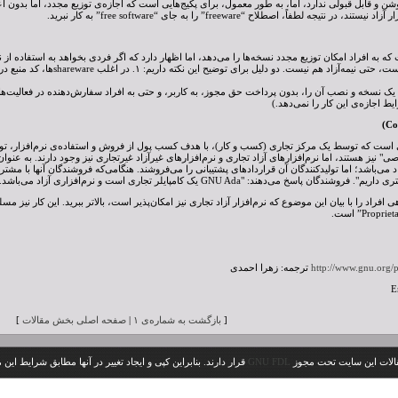
freew تعریف روشن و قابل قبولی ندارد، اما، به طور معمول، برای پکیج‌هایی است که اجازه‌ی توزیع مجدد، اما بد
نتیجه لطفاً، اصطلاح “freeware” را به جای “free software” به کار نبرید.
اری است که به افراد امکان توزیع مجدد نسخه‌ها را می‌دهد، اما اظهار دارد که اگر فردی بخواهد به استفاده
Shareware نرم‌افزار آزاد نیست، حت
 امکان ایجاد یک نسخه و نصب آن را، بدون پرداخت حق مجوز، به کاربر، و حتی به افراد سفارش‌دهنده در فعالی
یط اجازه‌ی این کار را نمی‌دهد.)
د می‌باشد؛ اما تولیدکنندگان آن قراردادهای پشتیبانی را می‌فروشند. هنگامی‌که فروشندگان آنها با مشتر
اسخ می‌دهند: "GNU Ada یک کامپایلر تجاری است و نرم‌افزاری آزاد می‌باشد.
http://www.gnu.org/p
ترجمه: زهرا احمدی
E
[
بازگشت به شماره‌‌ی ۱
|
صفحه اصلی بخش مقالات
]
الات این سایت تحت مجوز
GNU FDL
قرار دارند. بنابراین کپی و ایجاد تغییر در آنها مطابق شرایط این 