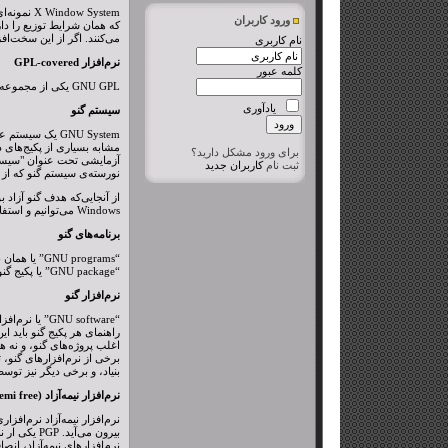
ورود کاربران
می‌کنند. اگر از این سخت‌افزارها استفاده می‌کنید، X11 نرم‌افزار آزادی برای شما نم
نام کاربری
نرم‌افزار GPL-covered
کلمه عبور
GNU GPL یکی از مجموعه‌ مجوزها، برای یک برنامه‌ی copyleft، با شرایط توزیع خاص می‌باشد. پروژه‌ی GNU از این مجوز، به عنوان تبیین شرایط توزیع، برای اغلب نرم‌افزارهای GNU می‌باشد.
یادآوری
سیستم گنو
GNU System یک
برای ورود مشکل دارید؟
ثبت نام
کاربران جدید
نورسته‌ی سیستم گنو که از ل
Windows می‌توانیم و استفاده هم می‌کنیم.
برنامه‌های گنو
“GNU package” یا پکیج گنو گوییم.
نرم‌افزار گنو
راهنمای هر پکیج گنو باید 
اغلب پروژه‌های گنو، و نه همه‌ی آنها، copyleft می‌باشند؛ به هرحال همه‌ی نرم‌افزارهای گ
برخی از نرم‌افزارهای گنو، 
بنیاد، و برخی دیگر نیز توسط
نرم‌افزار نیمه‌آزاد (Semi free)
نرم‌افزار نیمه‌آزاد نرم‌اف
بیرون می‌آید. PGP یکی ار نمونه‌های این نرم‌افزارها می‌باشد.
نرم‌افزارهای نیمه‌آزاد، ان