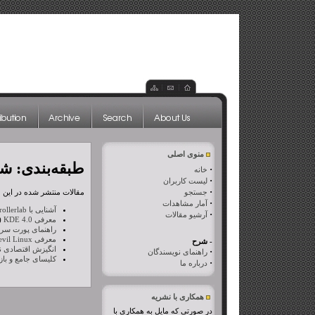
منوی اصلی
طبقه‌بندی: شما
·
خانه
·
لیست کاربران
·
جستجو
مقالات منتشر شده در این طب
·
آمار مشاهدات
آشنایی با Kontrollerlab
·
آرشیو مقالات
معرفی KDE 4.0
(6860 بار مطالعه ش
راهنمای پورت سر
معرفی Devil Linux
- شرح
انگیزش اقتصادی نرم
·
راهنمای نویسندگان
کلیسای جامع و ب
·
درباره ما
همکاری با نشریه
در صورتی که مایل به همکاری با