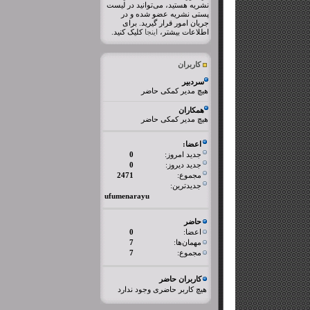
نشریه هستید، می‌توانید در لیست
پستی نشریه عضو شده و در
جریان امور قرار گیرید. برای
اطلاعات بیشتر،
اینجا
کلیک کنید.
کاربران
سردبیر
هیچ مدیر کمکی حاضر
همکاران
هیچ مدیر کمکی حاضر
اعضا:
جدید امروز:
0
جدید دیروز:
0
مجموع:
2471
جدیدترین:
ufumenarayu
حاضر
اعضا:
0
مهمان‌ها:
7
مجموع:
7
کاربران حاضر
هیچ کاربر حاضری وجود ندارد