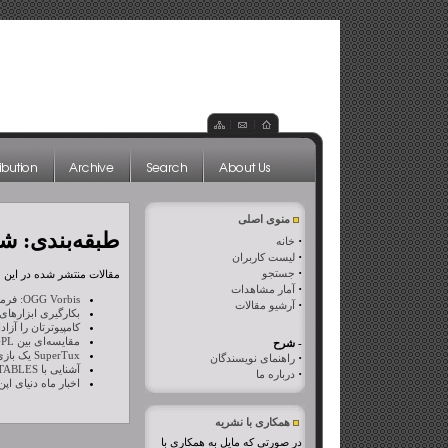
منوی اصلی
طبقه‌بندی: شما
·
خانه
·
لیست کاربران
·
جستجو
مقالات منتشر شده در این طب
·
آمار مشاهدات
OGG Vorbis: فرمت صوتی آزاد
·
آرشیو مقالات
بکارگیری ابزارهای
کامپیوترتان را آزا
مقایسه‌ای بین GPL و Microsoft EULA - بخش اول
- شرح
SuperTux یک بازی بازمتن واقعی
·
راهنمای نویسندگان
آشنایی با IPTABLES بخش چهارم
·
درباره ما
اخبار ماه دنیای ا
همکاری با نشریه
در صورتی که مایل به همکاری با