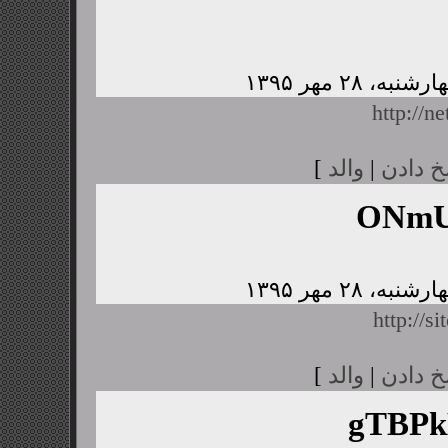
http://n
خ دادن
|
والد
]
ONmU
http://s
خ دادن
|
والد
]
gTBP