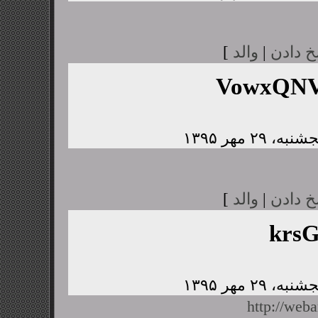
خ دادن
|
والد
]
VowxQNV
خ دادن
|
والد
]
krs
http://web