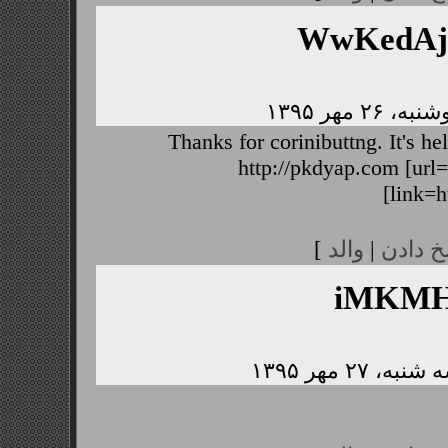
WwKedA
Thanks for corinibuttng. It's h
http://pkdyap.com [url=
[link=h
خ دادن
|
والد
]
iMKMH