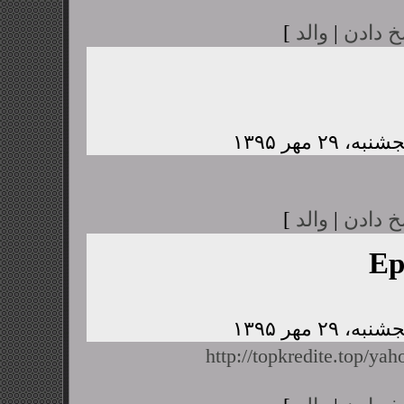
خ دادن
|
والد
]
خ دادن
|
والد
]
Ep
http://topkredite.top/yah