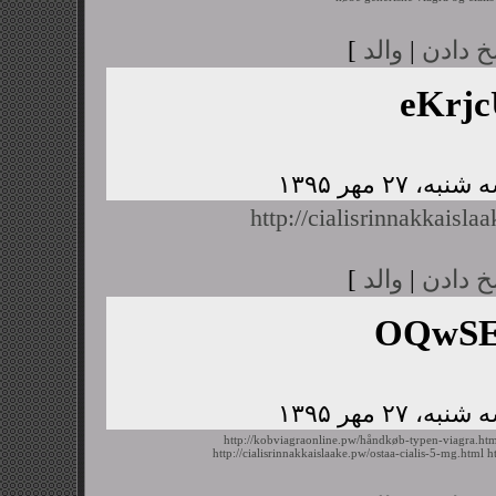
خ دادن
|
والد
]
eKrj
http://cialisrinnakkaisl
خ دادن
|
والد
]
OQwSE
http://kobviagraonline.pw/håndkøb-typen-viagra.ht
http://cialisrinnakkaislaake.pw/ostaa-cialis-5-mg.html
h