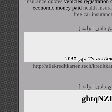
insurance quotes
vehicles registratio
economic money paid
health insur
free car insuranc
خ دادن
|
والد
]
http://allekreditkarten.tech/kreditka
خ دادن
|
والد
]
gbtqN