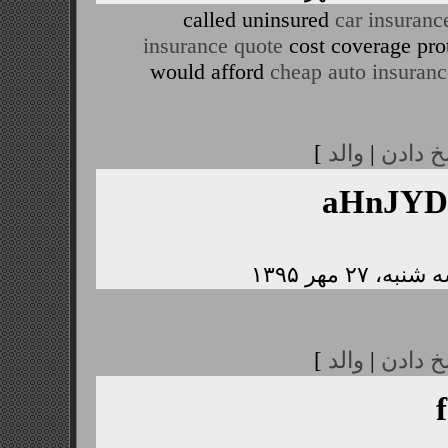
called uninsured
car insuranc
insurance quote
cost coverage pro
would afford
cheap auto insuranc
خ دادن
|
والد
]
aHnJY
خ دادن
|
والد
]