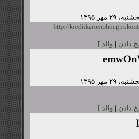
http://kreditkartenohnegirokont
خ دادن
|
والد
]
emwOnV
خ دادن
|
والد
]