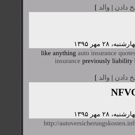
خ دادن
|
والد
]
like anything
auto insurance quote
insurance
previously liability
خ دادن
|
والد
]
NFVO
http://autoversicherungskosten.i