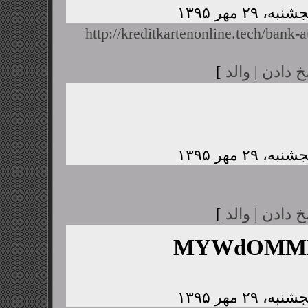
http://kreditkartenonline.tech/bank-a
خ دادن
|
والد
]
خ دادن
|
والد
]
MYWdOMMP