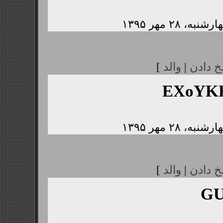
خ دادن
|
والد
]
EXoYK
خ دادن
|
والد
]
GU