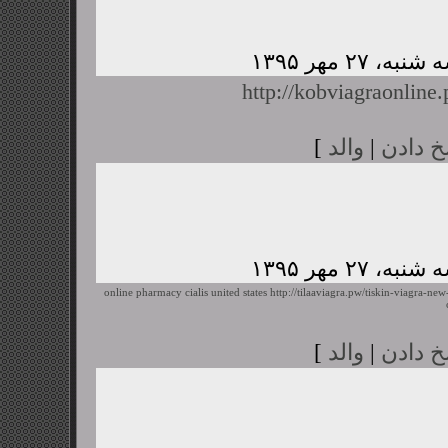
http://kobviagraonline
خ دادن
|
والد
]
online pharmacy cialis united states
http://tilaaviagra.pw/tiskin-viagra-ne
خ دادن
|
والد
]