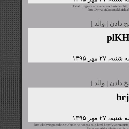
Erfahrungen cialis verkossa bestellen
http
http://www.cialisrinnakkaislaa
خ دادن
|
والد
]
plK
خ دادن
|
والد
]
hr
http://kobviagraonline.pw/cialis-vs-viagra-salg.html
http://viagranetis
købe generiske viagra og cialis