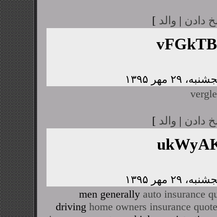
خ دادن
|
والد
]
vFGkTB
vergle
خ دادن
|
والد
]
ukWyAK
men generally
auto insurance q
driving
home owners insurance quot