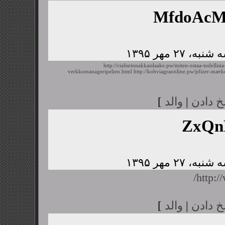
MfdoAc
http://cialisrinnakkaislaake.pw/miten-ostaa-todellisia
verkkomanageripelien.html
http://kobviagraonline.pw/pfizer-mærk
خ دادن
|
والد
]
ZxQn
http:/
خ دادن
|
والد
]