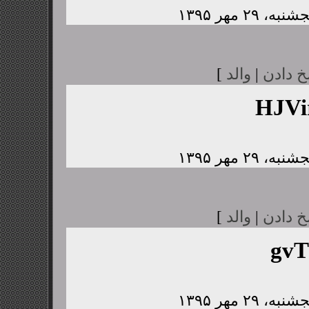
خ دادن
|
والد
]
HJV
خ دادن
|
والد
]
gvT