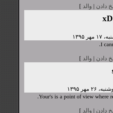
خ دادن
|
والد
]
xD
I cann
خ دادن
|
والد
]
Your's is a point of view where 
خ دادن
|
والد
]