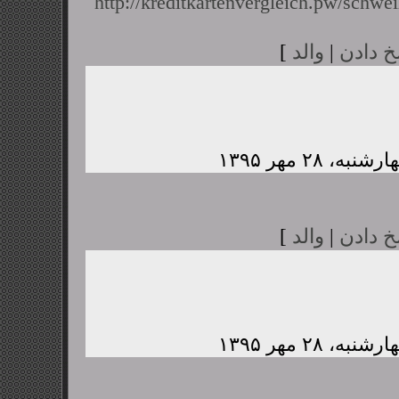
http://kreditkartenvergleich.pw/schwei
خ دادن
|
والد
]
خ دادن
|
والد
]