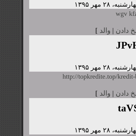
wgv kfz
خ دادن
|
والد
]
JPv
http://topkredite.top/kredit
خ دادن
|
والد
]
taV