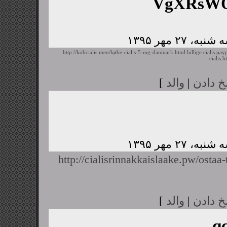
VgXRsWQ
http://kobcialis.men/købe-cialis-5-mg-danmark.html
billige cialis pay
cialis.h
خ دادن
|
والد
]
http://cialisrinnakkaislaake.pw/ostaa-t
خ دادن
|
والد
]
q