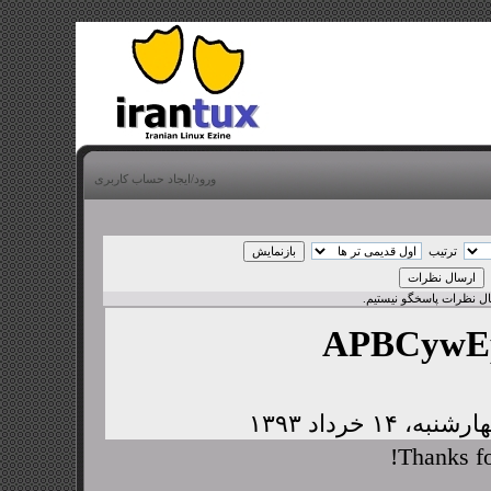
ورود/ایجاد حساب کاربری
ترتیب
بال نظرات پاسخگو نیستیم.
APBCywE
Thanks fo