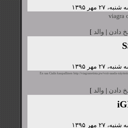
viagra 
خ دادن
|
والد
]
S
En saa Cialis kaupallinen
http://viagranetista.pw/voit-saada-näyttei
خ دادن
|
والد
]
i