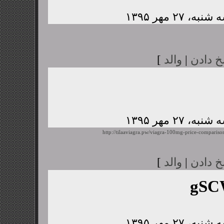
خ دادن
|
والد
]
http://tilaaviagra.pw/viagra-100mg-price-compariso
خ دادن
|
والد
]
gSC