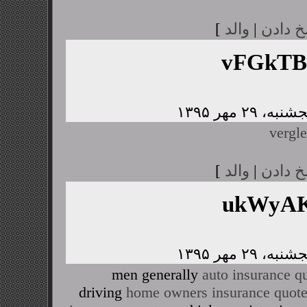
خ دادن
|
والد
]
vFGkTB
vergle
خ دادن
|
والد
]
ukWyAK
men generally
auto insurance q
driving
home owners insurance quot