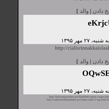
خ دادن
|
والد
]
eKrj
http://cialisrinnakkaisl
خ دادن
|
والد
]
OQwSE
http://kobviagraonline.pw/håndkøb-typen-viagra.ht
http://cialisrinnakkaislaake.pw/ostaa-cialis-5-mg.html
h