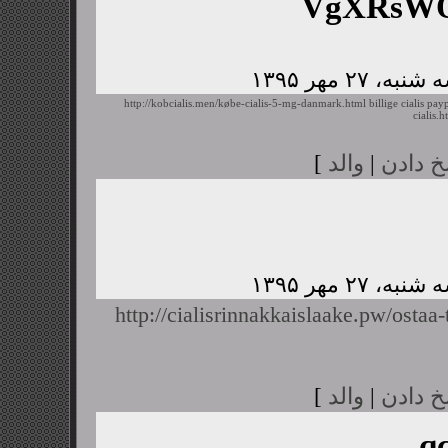
VgXRsWQ
http://kobcialis.men/købe-cialis-5-mg-danmark.html
billige cialis pay
cialis.h
خ دادن
|
والد
]
http://cialisrinnakkaislaake.pw/ostaa-t
خ دادن
|
والد
]
q