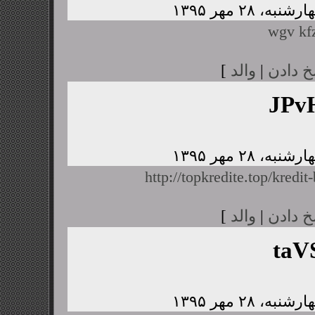
wgv kfz
خ دادن
|
والد
]
JPv
http://topkredite.top/kredit
خ دادن
|
والد
]
taV