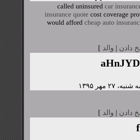
called uninsured
car insuranc
insurance quote
cost coverage pro
would afford
cheap auto insuranc
خ دادن
|
والد
]
aHnJY
خ دادن
|
والد
]