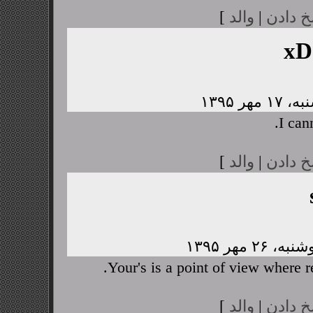
خ دادن
|
والد
]
xD
I cann
خ دادن
|
والد
]
Your's is a point of view where 
خ دادن
|
والد
]