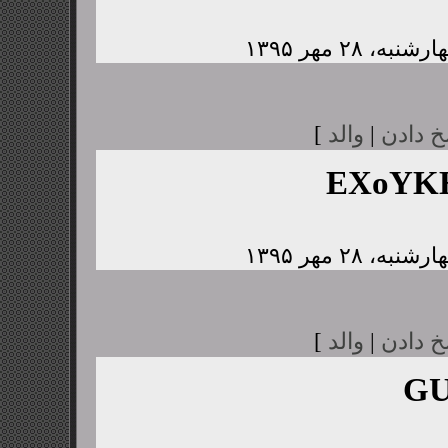
خ دادن
|
والد
]
EXoYK
خ دادن
|
والد
]
GU