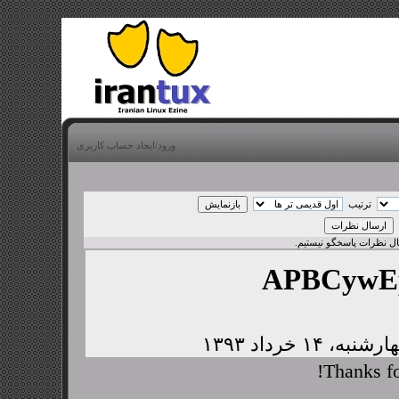
ورود/ایجاد حساب کاربری
ترتیب
بال نظرات پاسخگو نیستیم.
APBCywE
Thanks fo