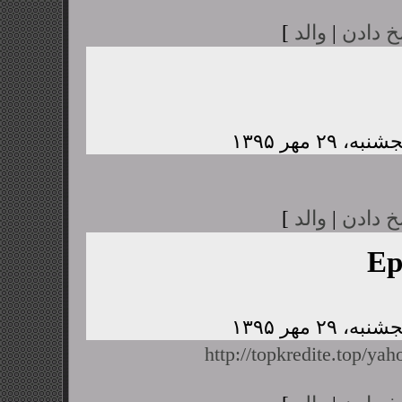
خ دادن
|
والد
]
خ دادن
|
والد
]
Ep
http://topkredite.top/yah