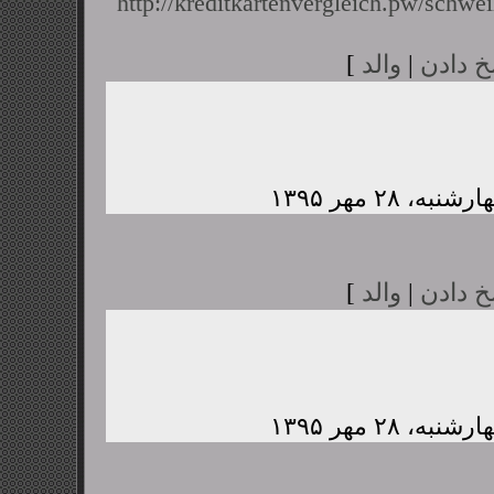
http://kreditkartenvergleich.pw/schwei
خ دادن
|
والد
]
خ دادن
|
والد
]