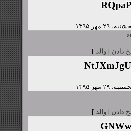
RQpaP
a
خ دادن
|
والد
]
NtJXmJg
خ دادن
|
والد
]
GNWwJ