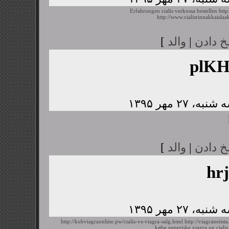
Erfahrungen cialis verkossa bestellen
http
http://www.cialisrinnakkaislaa
خ دادن
|
والد
]
plK
خ دادن
|
والد
]
hr
http://kobviagraonline.pw/cialis-vs-viagra-salg.html
http://viagranetis
købe generiske viagra og cialis