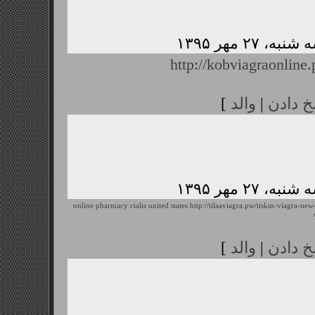
http://kobviagraonline
خ دادن
|
والد
]
online pharmacy cialis united states
http://tilaaviagra.pw/tiskin-viagra-ne
خ دادن
|
والد
]