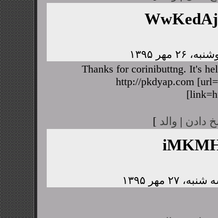
WwKedA
Thanks for corinibuttng. It's h
http://pkdyap.com [url=
[link=h
خ دادن
|
والد
]
iMKMH