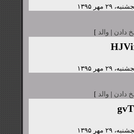
خ دادن
|
والد
]
HJV
خ دادن
|
والد
]
gvT