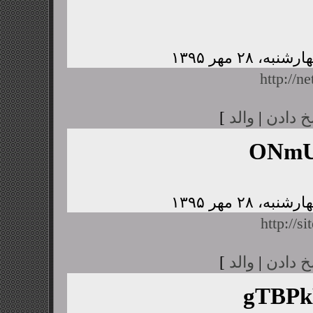
http://n
خ دادن
|
والد
]
ONmU
http://s
خ دادن
|
والد
]
gTBP