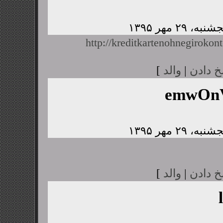
http://kreditkartenohnegirokont
خ دادن
|
والد
]
emwOnV
خ دادن
|
والد
]