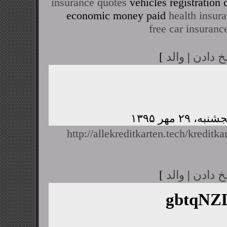
insurance quotes
vehicles registratio
economic money paid
health insur
free car insuranc
خ دادن
|
والد
]
http://allekreditkarten.tech/kreditka
خ دادن
|
والد
]
gbtqN