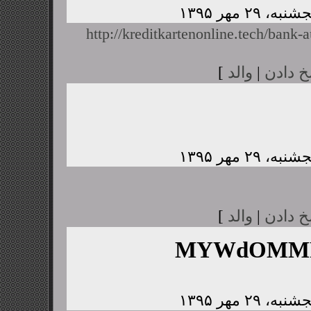
http://kreditkartenonline.tech/bank-a
خ دادن
|
والد
]
خ دادن
|
والد
]
MYWdOMMP