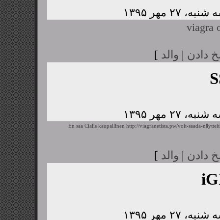
viagra 
خ دادن
|
والد
]
S
En saa Cialis kaupallinen
http://viagranetista.pw/voit-saada-näyttei
خ دادن
|
والد
]
i