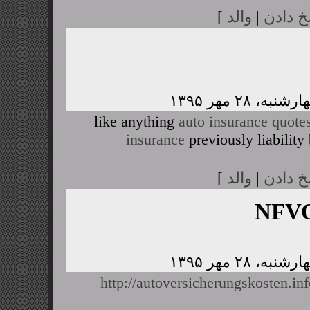
خ دادن
|
والد
]
like anything
auto insurance quote
insurance
previously liability
خ دادن
|
والد
]
NFVO
http://autoversicherungskosten.i