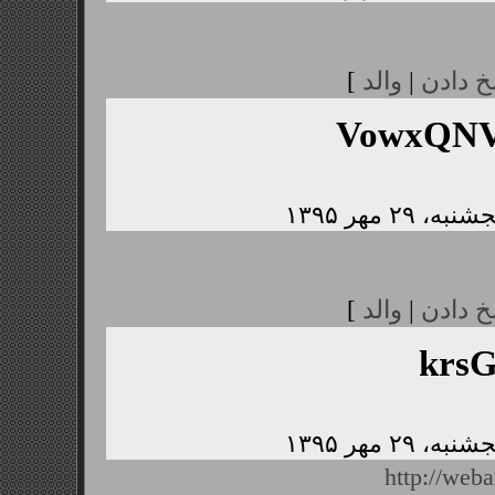
خ دادن
|
والد
]
VowxQNV
خ دادن
|
والد
]
krs
http://web