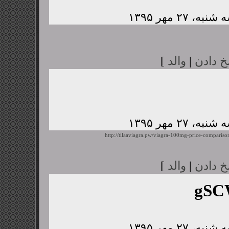
خ دادن
|
والد
]
http://tilaaviagra.pw/viagra-100mg-price-compariso
خ دادن
|
والد
]
gSC