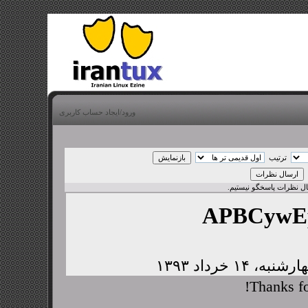
ورود/ایجاد حساب کاربری
ترتیب
بال نظرات پاسخگو نیستیم.
APBCywE
Thanks fo