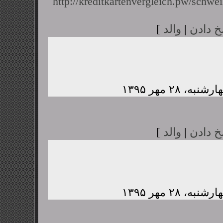
http://kreditkartenvergleich.pw/schwei
خ دادن
|
والد
]
خ دادن
|
والد
]