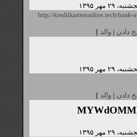
http://kreditkartenonline.tech/bank-a
خ دادن
|
والد
]
خ دادن
|
والد
]
MYWdOMMP