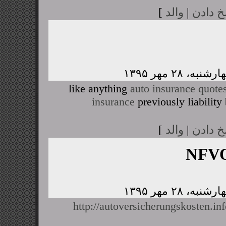
خ دادن
|
والد
]
like anything
auto insurance quote
insurance
previously liability
خ دادن
|
والد
]
NFVO
http://autoversicherungskosten.i