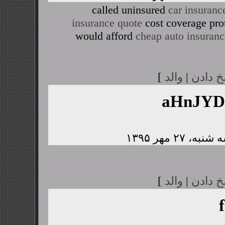
called uninsured
car insuranc
insurance quote
cost coverage pro
would afford
cheap auto insuranc
خ دادن
|
والد
]
aHnJY
خ دادن
|
والد
]