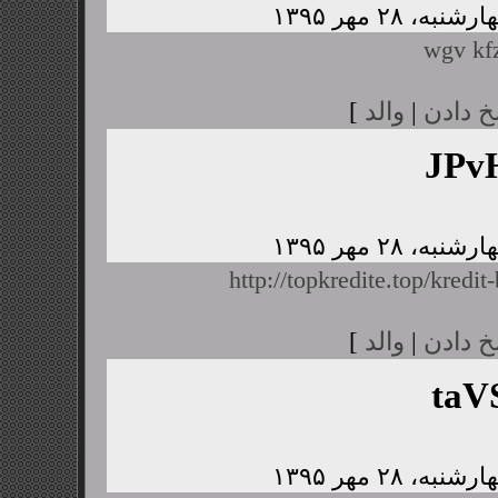
wgv kfz
خ دادن
|
والد
]
JPv
http://topkredite.top/kredit
خ دادن
|
والد
]
taV