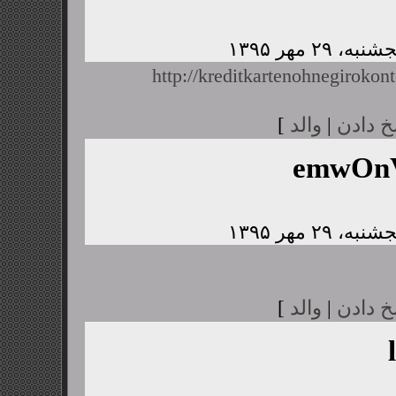
http://kreditkartenohnegirokont
خ دادن
|
والد
]
emwOnV
خ دادن
|
والد
]