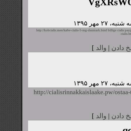
VgXRsWQ
http://kobcialis.men/købe-cialis-5-mg-danmark.html
billige cialis pay
cialis.h
خ دادن
|
والد
]
http://cialisrinnakkaislaake.pw/ostaa-t
خ دادن
|
والد
]
q