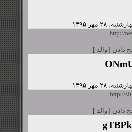
http://n
خ دادن
|
والد
]
ONmU
http://s
خ دادن
|
والد
]
gTBP