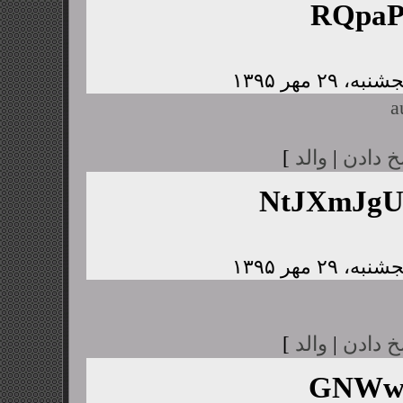
RQpaP
a
خ دادن
|
والد
]
NtJXmJg
خ دادن
|
والد
]
GNWwJ