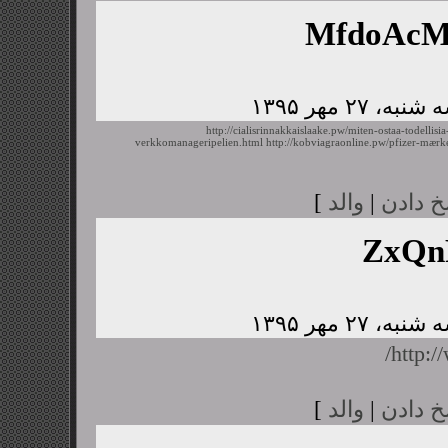
MfdoAc
http://cialisrinnakkaislaake.pw/miten-ostaa-todellisia
verkkomanageripelien.html
http://kobviagraonline.pw/pfizer-mærk
خ دادن
|
والد
]
ZxQn
http:/
خ دادن
|
والد
]