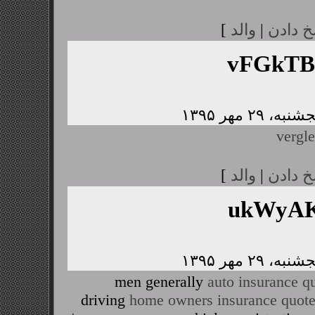
خ دادن
|
والد
]
vFGkTB
vergle
خ دادن
|
والد
]
ukWyAK
men generally
auto insurance q
driving
home owners insurance quot