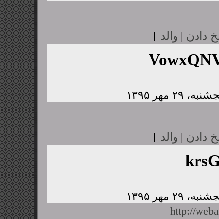
خ دادن
|
والد
]
VowxQNV
خ دادن
|
والد
]
krs
http://web