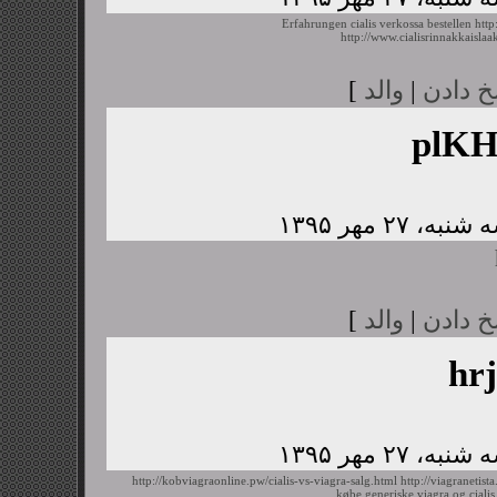
Erfahrungen cialis verkossa bestellen
http
http://www.cialisrinnakkaislaa
خ دادن
|
والد
]
plK
خ دادن
|
والد
]
hr
http://kobviagraonline.pw/cialis-vs-viagra-salg.html
http://viagranetis
købe generiske viagra og cialis