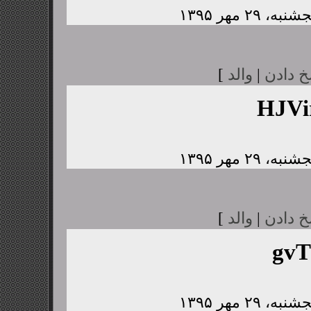
خ دادن
|
والد
]
HJV
خ دادن
|
والد
]
gvT