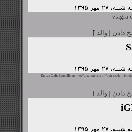
viagra 
خ دادن
|
والد
]
S
En saa Cialis kaupallinen
http://viagranetista.pw/voit-saada-näyttei
خ دادن
|
والد
]
i