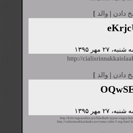
خ دادن
|
والد
]
eKrj
http://cialisrinnakkaisl
خ دادن
|
والد
]
OQwSE
http://kobviagraonline.pw/håndkøb-typen-viagra.ht
http://cialisrinnakkaislaake.pw/ostaa-cialis-5-mg.html
h