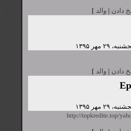
خ دادن
|
والد
]
خ دادن
|
والد
]
Ep
http://topkredite.top/yah