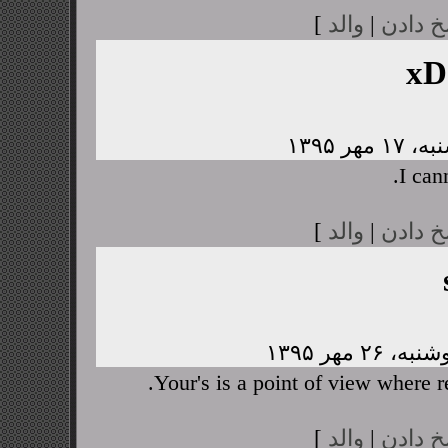
خ دادن
|
والد
]
xD
I cann
خ دادن
|
والد
]
Your's is a point of view where 
خ دادن
|
والد
]