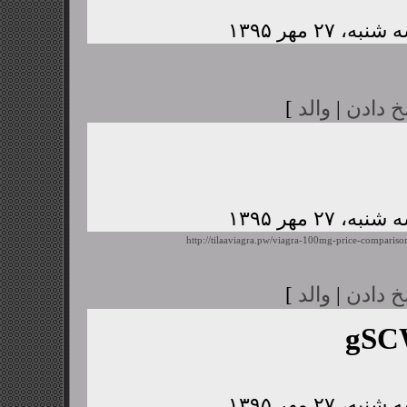
خ دادن
|
والد
]
http://tilaaviagra.pw/viagra-100mg-price-compariso
خ دادن
|
والد
]
gSC