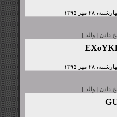
خ دادن
|
والد
]
EXoYK
خ دادن
|
والد
]
GU