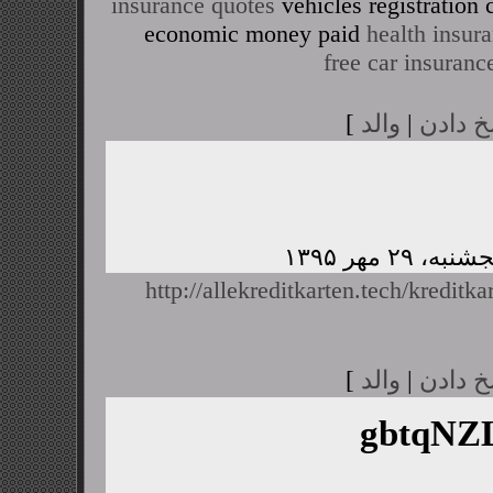
insurance quotes
vehicles registratio
economic money paid
health insur
free car insuranc
خ دادن
|
والد
]
http://allekreditkarten.tech/kreditka
خ دادن
|
والد
]
gbtqN