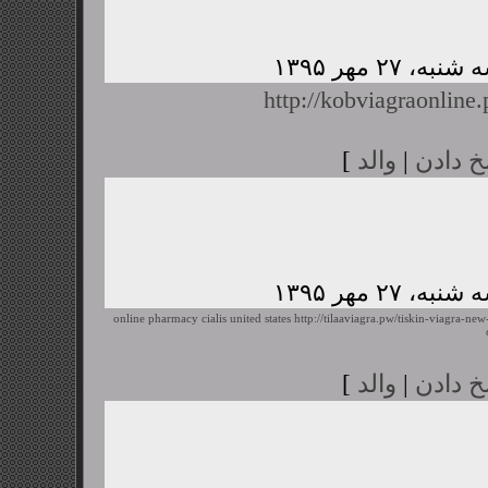
http://kobviagraonline
خ دادن
|
والد
]
online pharmacy cialis united states
http://tilaaviagra.pw/tiskin-viagra-ne
خ دادن
|
والد
]