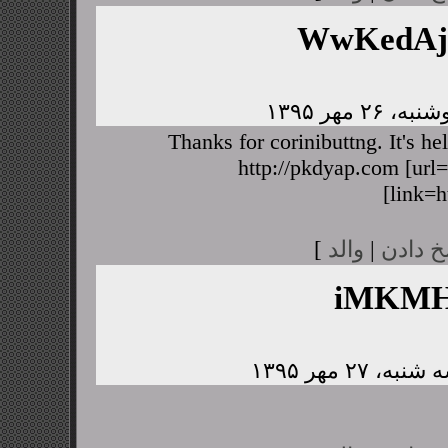
WwKedA
Thanks for corinibuttng. It's h
http://pkdyap.com [url=
[link=h
خ دادن
|
والد
]
iMKMH