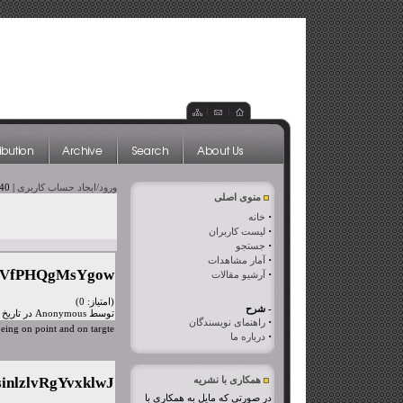
ورود/ایجاد حساب کاربری
| 1440 نظر ارسال شده است
منوی اصلی
·
خانه
·
لیست کاربران
·
جستجو
·
آمار مشاهدات
VfPHQgMsYgow
·
آرشیو مقالات
(امتیاز: 0)
- شرح
توسط Anonymous در تاریخ چهارشنبه، ۱۴ خرداد ۱۳۹۳
·
راهنمای نویسندگان
eing on point and on targte!
·
درباره ما
inlzlvRgYvxklwJ
همکاری با نشریه
در صورتی که مایل به همکاری با