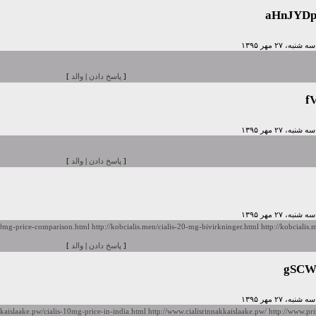
aHnJYD
[
پاسخ دادن
|
والد
]
f
[
پاسخ دادن
|
والد
]
100mg-price-comparison.html
http://kobcialis.men/cialis-20-mg-bivirkninger.html
http://kobcialis.
[
پاسخ دادن
|
والد
]
gSCW
akkaislaake.pw/cialis-10mg-price-in-india.html
http://www.cialisrinnakkaislaake.pw/
http://www.pr