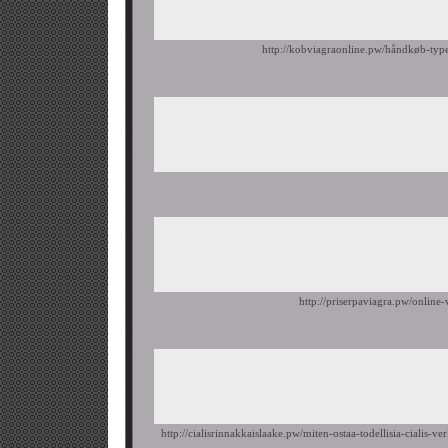
http://kobviagraonline.pw/håndkøb-typ
http://priserpaviagra.pw/online-
http://cialisrinnakkaislaake.pw/miten-ostaa-todellisia-cialis-ve