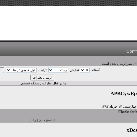
آستانه
نمایش
ترتیب
ما در قبال نظرات پاسخگو نیستیم.
APBCywEp
Thanks for b
[
پاسخ دادن
|
والد
]
xDcs