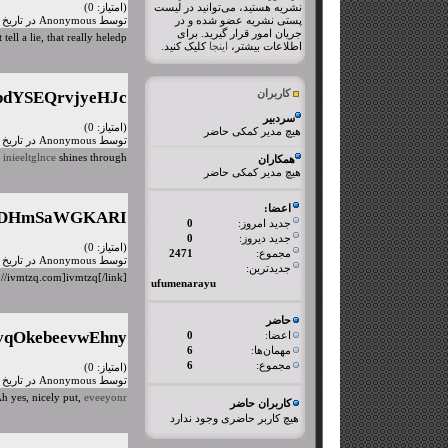
نشریه هستید، می‌توانید در لیست
(امتیاز: 0)
پستی نشریه عضو شده و در
توسط Anonymous در تاریخ شنبه، ۱۷ مهر ۱۳۹۵
جریان امور قرار گیرید. برای
 tell a lie, that really heledp.
اطلاعات بیشتر،
اینجا
کلیک کنید.
کاربران
bdYSEQrvjyeHJc
سردبیر
(امتیاز: 0)
هیچ مدیر کمکی حاضر
توسط Anonymous در تاریخ دوشنبه، ۲۶ مهر ۱۳۹۵
l
inieeltglnce
shines through.
همکاران
هیچ مدیر کمکی حاضر
اعضا:
iDHmSaWGKARI
جدید امروز:
0
جدید دیروز:
0
(امتیاز: 0)
مجموع:
2471
توسط Anonymous در تاریخ دوشنبه، ۲۶ مهر ۱۳۹۵
جدیدترین:
p://ivmtzq.com]ivmtzq[/link]
ufumenarayu
حاضر
qOkebeevwEhny
اعضا:
0
مهمان‌ها:
6
مجموع:
6
(امتیاز: 0)
توسط Anonymous در تاریخ سه شنبه، ۲۷ مهر ۱۳۹۵
h yes, nicely put,
eveeyonr.
کاربران حاضر
هیچ کاربر حاضری وجود ندارد