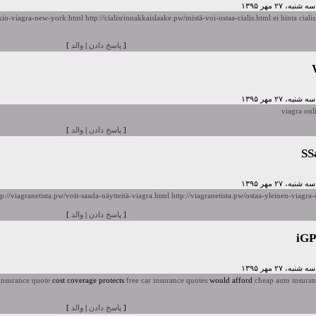
iskin-viagra-new-york.html
http://cialisrinnakkaislaake.pw/mistä-voi-ostaa-cialis.html
ei hinta ciali
[
پاسخ دادن
|
والد
]
viagra onl
[
پاسخ دادن
|
والد
]
SS
tp://viagranetista.pw/voit-saada-näytteitä-viagra.html
http://viagranetista.pw/ostaa-yleinen-viagra
[
پاسخ دادن
|
والد
]
iG
insurance quote
cost coverage protects
free car insurance quotes
would afford
cheap auto insura
[
پاسخ دادن
|
والد
]