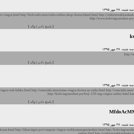
en-viagra.html
http://kobcialis.men/cialis-online-shop-deutschland.html
http://cialisrinnakkaislaa
http://www.kobviagraonline.pw
[
پاسخ دادن
|
والد
]
k
http://
[
پاسخ دادن
|
والد
]
viagra-real-falske.html
http://ostacialis.men/ostaa-viagra-levitra-ja-cialis.html
http://ostacialis.men
http://kobviagraonline.pw/buy-150-mg-viagra-online.html
ka
[
پاسخ دادن
|
والد
]
MfdoAcM
rkossa.html
http://tilaaviagra.pw/comprar-viagra-verkkomanageripelien.html
http://kobviagraonl
online.html
http://cialisrinnakkaislaake.