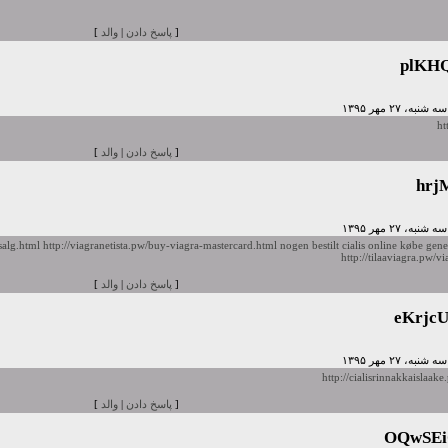
[
پاسخ دادن
|
والد
]
plKH
ht
[
پاسخ دادن
|
والد
]
hrj
salg.html
http://viagranetista.pw/buy-viagra-mastercard.html
nogen bestilt cialis online
købe gener
http://tilaaviagra.pw/vi
[
پاسخ دادن
|
والد
]
eKrjc
http://cialisrinnakkaislaak
[
پاسخ دادن
|
والد
]
OQwSEi