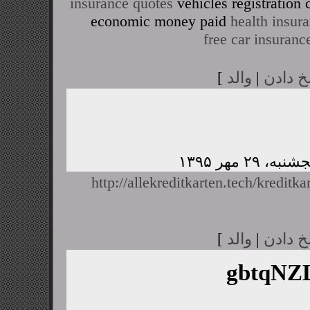
insurance quotes
vehicles registratio
economic money paid
health insur
free car insuranc
خ دادن
|
والد
]
http://allekreditkarten.tech/kreditka
خ دادن
|
والد
]
gbtqN