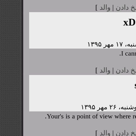
خ دادن
|
والد
]
xD
I cann
خ دادن
|
والد
]
Your's is a point of view where 
خ دادن
|
والد
]