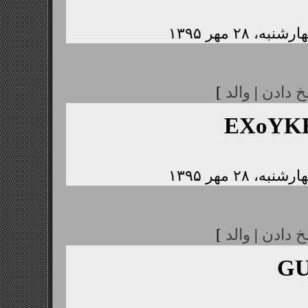
خ دادن
|
والد
]
EXoYK
خ دادن
|
والد
]
GU