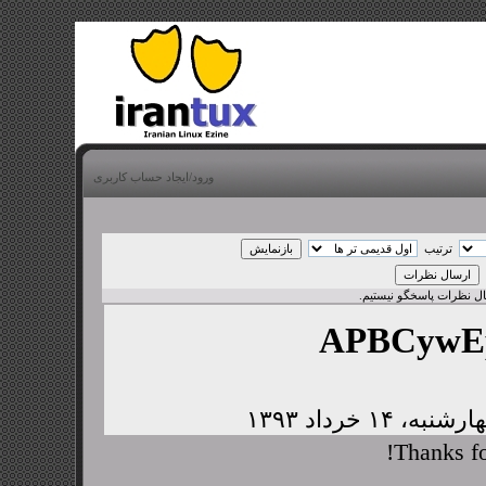
ورود/ایجاد حساب کاربری
ترتیب
بال نظرات پاسخگو نیستیم.
APBCywE
Thanks fo