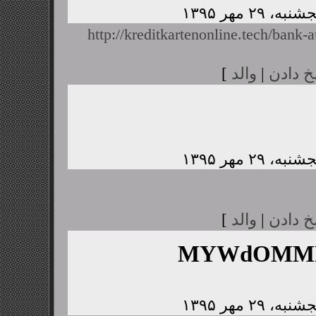
http://kreditkartenonline.tech/bank-a
خ دادن
|
والد
]
خ دادن
|
والد
]
MYWdOMMP