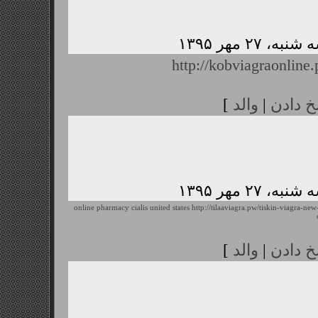
http://kobviagraonline
خ دادن
|
والد
]
online pharmacy cialis united states
http://tilaaviagra.pw/tiskin-viagra-ne
خ دادن
|
والد
]