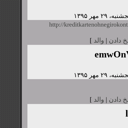
http://kreditkartenohnegirokont
خ دادن
|
والد
]
emwOnV
خ دادن
|
والد
]