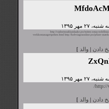
MfdoAc
http://cialisrinnakkaislaake.pw/miten-ostaa-todellisia
verkkomanageripelien.html
http://kobviagraonline.pw/pfizer-mærk
خ دادن
|
والد
]
ZxQn
http:/
خ دادن
|
والد
]