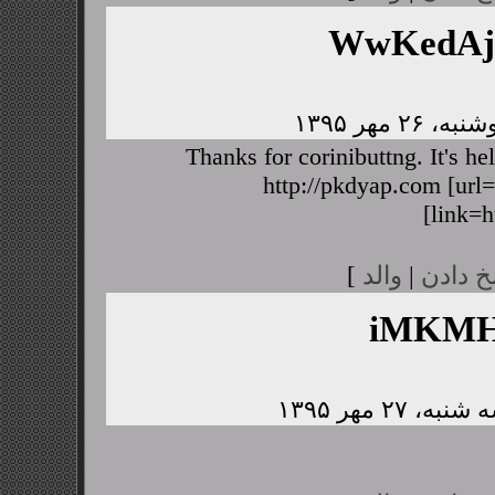
WwKedA
Thanks for corinibuttng. It's h
http://pkdyap.com [url=
[link=h
خ دادن
|
والد
]
iMKMH