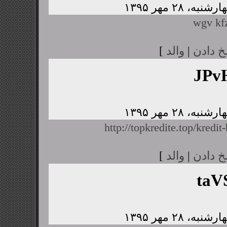
wgv kfz
خ دادن
|
والد
]
JPv
http://topkredite.top/kredit
خ دادن
|
والد
]
taV