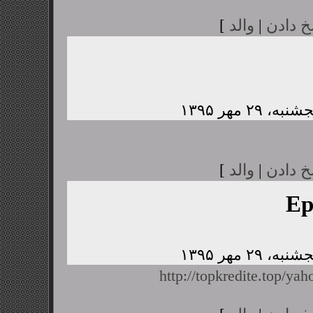
خ دادن
|
والد
]
خ دادن
|
والد
]
Ep
http://topkredite.top/yah