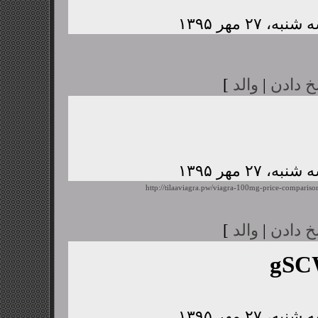
خ دادن
|
والد
]
http://tilaaviagra.pw/viagra-100mg-price-compariso
خ دادن
|
والد
]
gSC