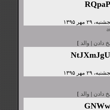
RQpaP
a
خ دادن
|
والد
]
NtJXmJg
خ دادن
|
والد
]
GNWwJ