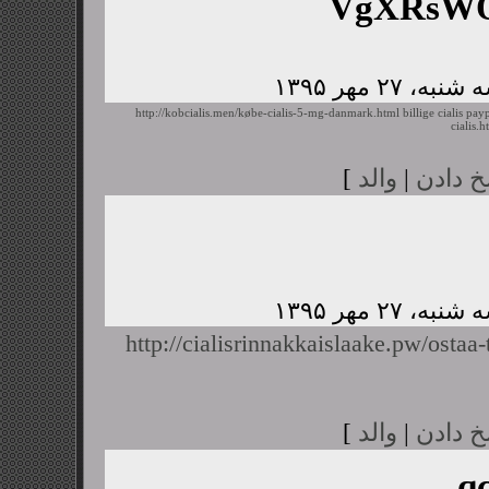
VgXRsWQ
http://kobcialis.men/købe-cialis-5-mg-danmark.html
billige cialis pay
cialis.h
خ دادن
|
والد
]
http://cialisrinnakkaislaake.pw/ostaa-t
خ دادن
|
والد
]
q