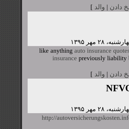
خ دادن
|
والد
]
like anything
auto insurance quote
insurance
previously liability
خ دادن
|
والد
]
NFVO
http://autoversicherungskosten.i