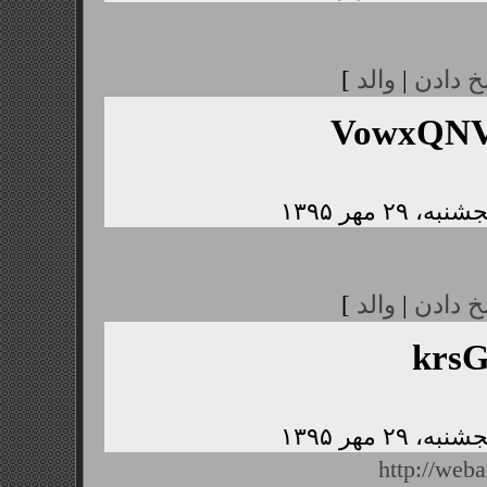
خ دادن
|
والد
]
VowxQNV
خ دادن
|
والد
]
krs
http://web