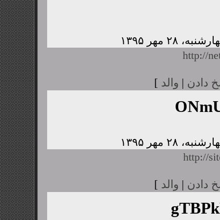
http://n
خ دادن
|
والد
]
ONmU
http://s
خ دادن
|
والد
]
gTBP