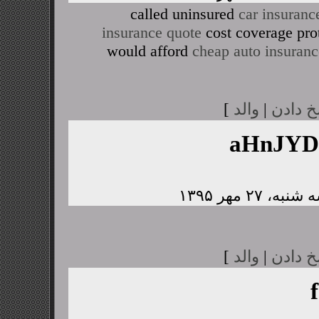
called uninsured
car insuranc
insurance quote
cost coverage pro
would afford
cheap auto insuranc
خ دادن
|
والد
]
aHnJY
خ دادن
|
والد
]