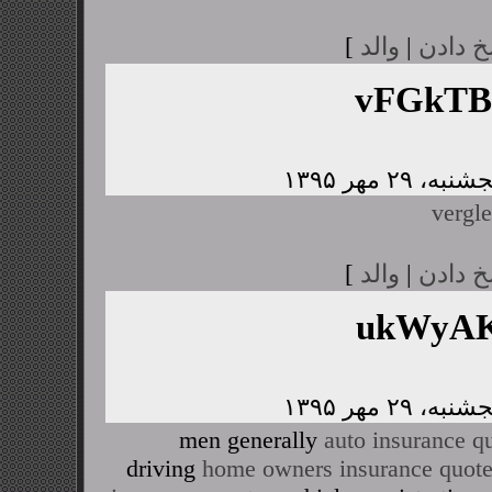
خ دادن
|
والد
]
vFGkTB
vergle
خ دادن
|
والد
]
ukWyAK
men generally
auto insurance q
driving
home owners insurance quot