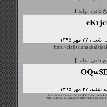
خ دادن
|
والد
]
eKrj
http://cialisrinnakkaisl
خ دادن
|
والد
]
OQwSE
http://kobviagraonline.pw/håndkøb-typen-viagra.ht
http://cialisrinnakkaislaake.pw/ostaa-cialis-5-mg.html
h