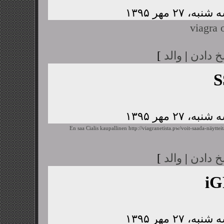
viagra 
خ دادن
|
والد
]
S
En saa Cialis kaupallinen
http://viagranetista.pw/voit-saada-näyttei
خ دادن
|
والد
]
i