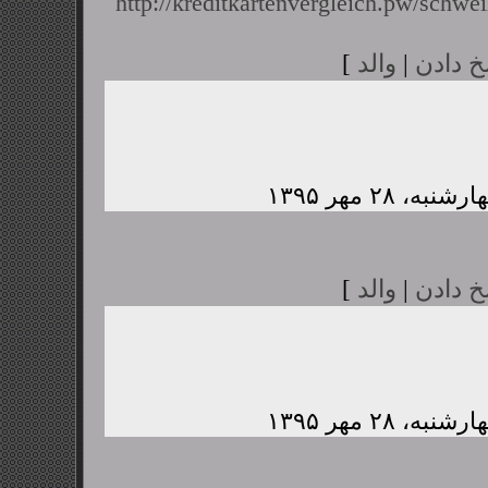
http://kreditkartenvergleich.pw/schwei
خ دادن
|
والد
]
خ دادن
|
والد
]