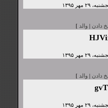
خ دادن
|
والد
]
HJV
خ دادن
|
والد
]
gvT