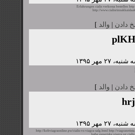
Erfahrungen cialis verkossa bestellen
http
http://www.cialisrinnakkaislaa
خ دادن
|
والد
]
plK
خ دادن
|
والد
]
hr
http://kobviagraonline.pw/cialis-vs-viagra-salg.html
http://viagranetis
købe generiske viagra og cialis