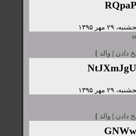
RQpaP
a
خ دادن
|
والد
]
NtJXmJg
خ دادن
|
والد
]
GNWwJ