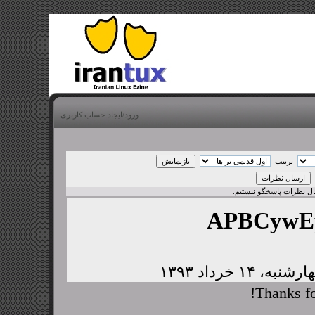
ورود/ایجاد حساب کاربری
ترتیب
بال نظرات پاسخگو نیستیم.
APBCywE
Thanks fo