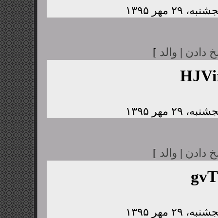
خ دادن
|
والد
]
HJV
خ دادن
|
والد
]
gvT