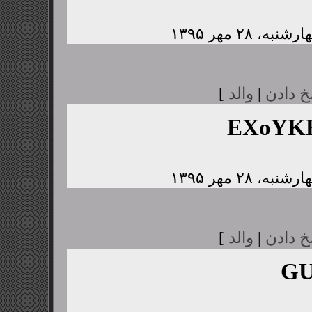
خ دادن
|
والد
]
EXoYK
خ دادن
|
والد
]
GU