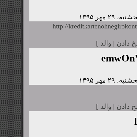
http://kreditkartenohnegirokont
خ دادن
|
والد
]
emwOnV
خ دادن
|
والد
]