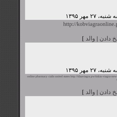
http://kobviagraonline
خ دادن
|
والد
]
online pharmacy cialis united states
http://tilaaviagra.pw/tiskin-viagra-ne
خ دادن
|
والد
]