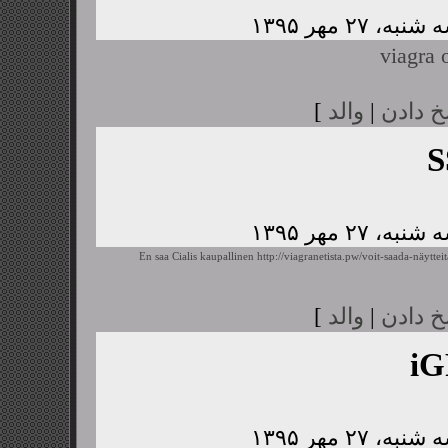
viagra 
خ دادن
|
والد
]
S
En saa Cialis kaupallinen
http://viagranetista.pw/voit-saada-näyttei
خ دادن
|
والد
]
i