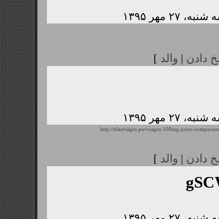
خ دادن
|
والد
]
http://tilaaviagra.pw/viagra-100mg-price-compariso
خ دادن
|
والد
]
gSC