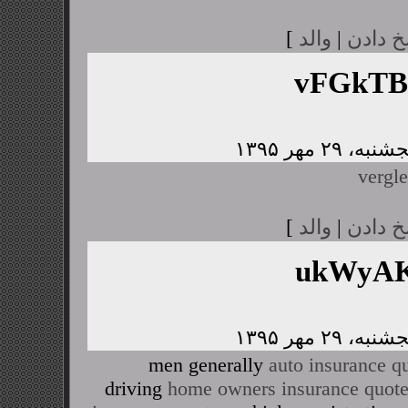
خ دادن
|
والد
]
vFGkTB
vergle
خ دادن
|
والد
]
ukWyAK
men generally
auto insurance q
driving
home owners insurance quot