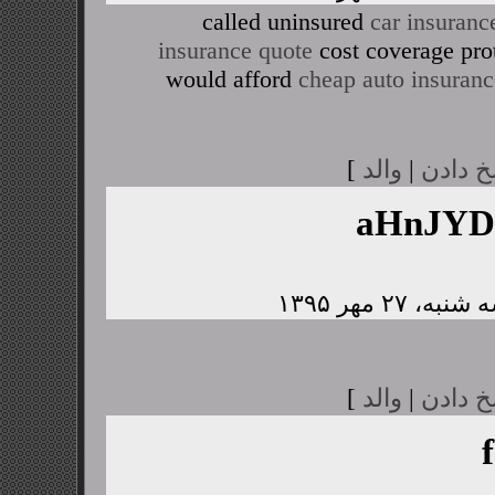
called uninsured
car insuranc
insurance quote
cost coverage pro
would afford
cheap auto insuranc
خ دادن
|
والد
]
aHnJY
خ دادن
|
والد
]