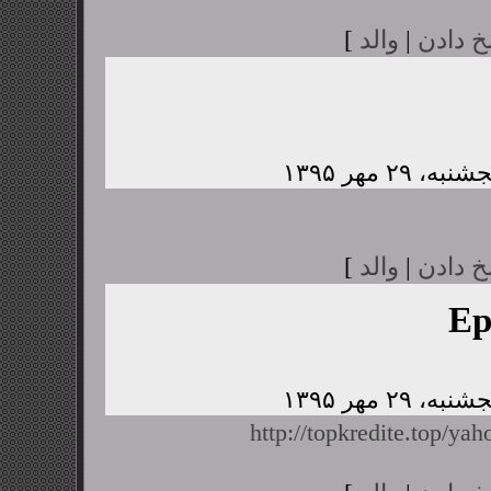
خ دادن
|
والد
]
خ دادن
|
والد
]
Ep
http://topkredite.top/yah