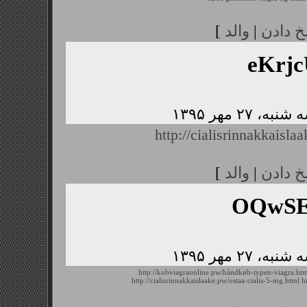
خ دادن
|
والد
]
eKrj
http://cialisrinnakkaisl
خ دادن
|
والد
]
OQwSE
http://kobviagraonline.pw/håndkøb-typen-viagra.ht
http://cialisrinnakkaislaake.pw/ostaa-cialis-5-mg.html
h