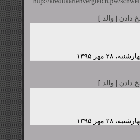
http://kreditkartenvergleich.pw/schwei
خ دادن
|
والد
]
خ دادن
|
والد
]