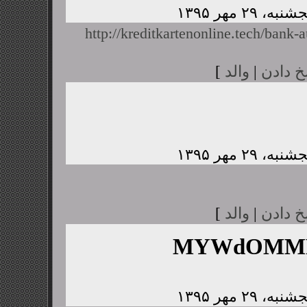
http://kreditkartenonline.tech/bank-a
خ دادن
|
والد
]
خ دادن
|
والد
]
MYWdOMMP