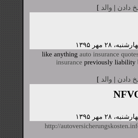
خ دادن
|
والد
]
like anything
auto insurance quote
insurance
previously liability
خ دادن
|
والد
]
NFVO
http://autoversicherungskosten.i