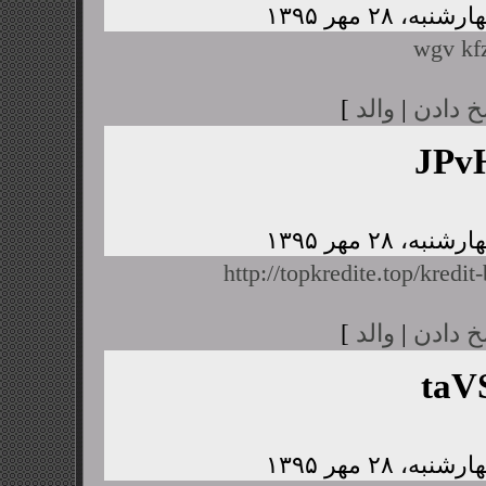
wgv kfz
خ دادن
|
والد
]
JPv
http://topkredite.top/kredit
خ دادن
|
والد
]
taV