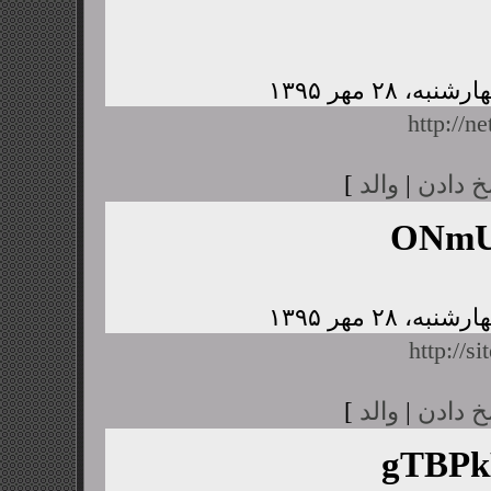
http://n
خ دادن
|
والد
]
ONmU
http://s
خ دادن
|
والد
]
gTBP