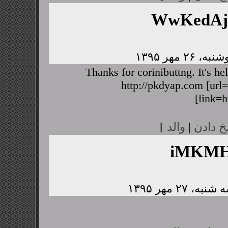
WwKedA
Thanks for corinibuttng. It's h
http://pkdyap.com [url=
[link=h
خ دادن
|
والد
]
iMKMH