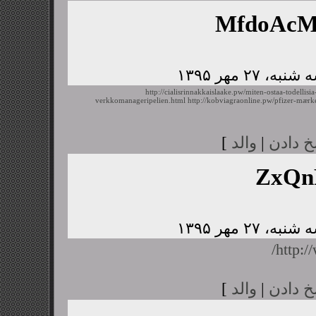
MfdoAc
http://cialisrinnakkaislaake.pw/miten-ostaa-todellisia
verkkomanageripelien.html
http://kobviagraonline.pw/pfizer-mærk
خ دادن
|
والد
]
ZxQn
http:/
خ دادن
|
والد
]