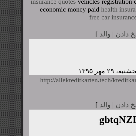
insurance quotes
vehicles registratio
economic money paid
health insur
free car insuranc
خ دادن
|
والد
]
http://allekreditkarten.tech/kreditka
خ دادن
|
والد
]
gbtqN