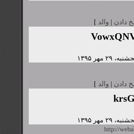
خ دادن
|
والد
]
VowxQNV
خ دادن
|
والد
]
krs
http://web