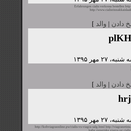
Erfahrungen cialis verkossa bestellen
http
http://www.cialisrinnakkaislaa
خ دادن
|
والد
]
plK
خ دادن
|
والد
]
hr
http://kobviagraonline.pw/cialis-vs-viagra-salg.html
http://viagranetis
købe generiske viagra og cialis