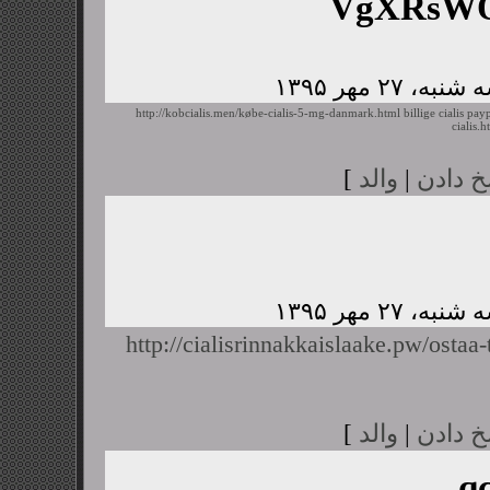
VgXRsWQ
http://kobcialis.men/købe-cialis-5-mg-danmark.html
billige cialis pay
cialis.h
خ دادن
|
والد
]
http://cialisrinnakkaislaake.pw/ostaa-t
خ دادن
|
والد
]
q