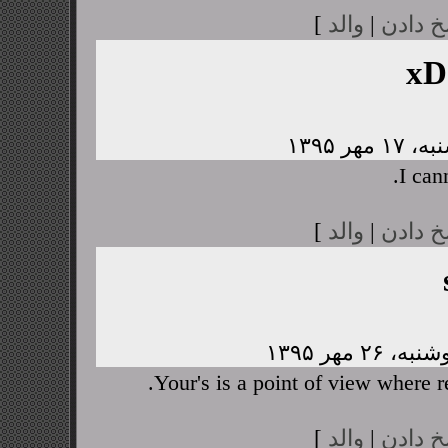
خ دادن
|
والد
]
xD
I cann
خ دادن
|
والد
]
Your's is a point of view where 
خ دادن
|
والد
]