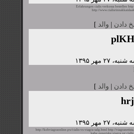
Erfahrungen cialis verkossa bestellen
http
http://www.cialisrinnakkaislaa
خ دادن
|
والد
]
plK
خ دادن
|
والد
]
hr
http://kobviagraonline.pw/cialis-vs-viagra-salg.html
http://viagranetis
købe generiske viagra og cialis