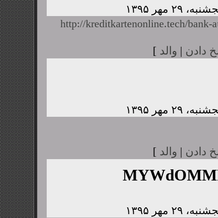
http://kreditkartenonline.tech/bank-a
خ دادن
|
والد
]
خ دادن
|
والد
]
MYWdOMMP