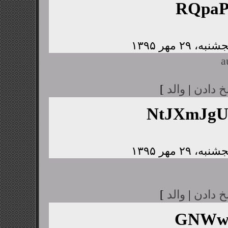
RQpaP
a
خ دادن
|
والد
]
NtJXmJg
خ دادن
|
والد
]
GNWwJ