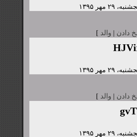
خ دادن
|
والد
]
HJV
خ دادن
|
والد
]
gvT