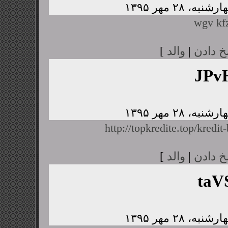
wgv kfz
خ دادن
|
والد
]
JPv
http://topkredite.top/kredit
خ دادن
|
والد
]
taV