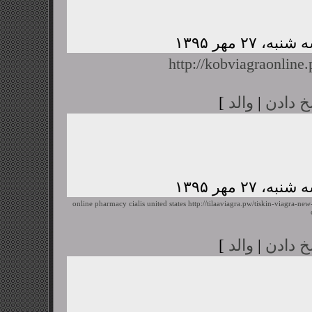
http://kobviagraonline
خ دادن
|
والد
]
online pharmacy cialis united states
http://tilaaviagra.pw/tiskin-viagra-ne
خ دادن
|
والد
]