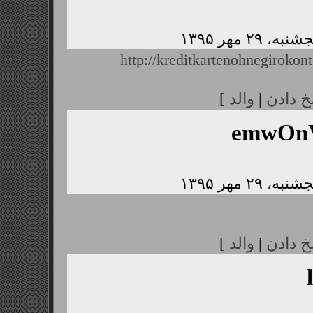
http://kreditkartenohnegirokont
خ دادن
|
والد
]
emwOnV
خ دادن
|
والد
]