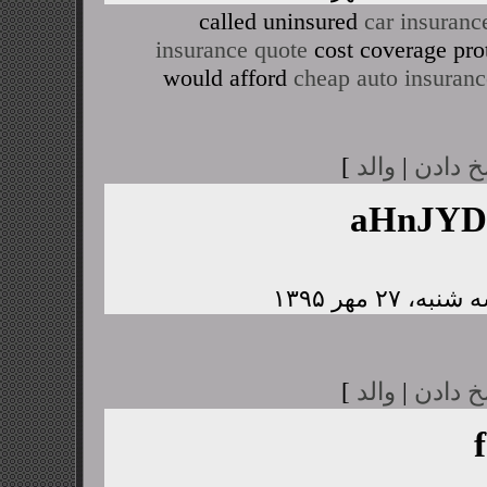
called uninsured
car insuranc
insurance quote
cost coverage pro
would afford
cheap auto insuranc
خ دادن
|
والد
]
aHnJY
خ دادن
|
والد
]