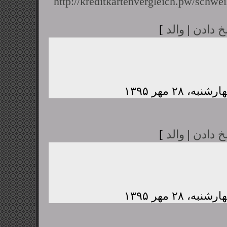
http://kreditkartenvergleich.pw/schwei
خ دادن
|
والد
]
خ دادن
|
والد
]