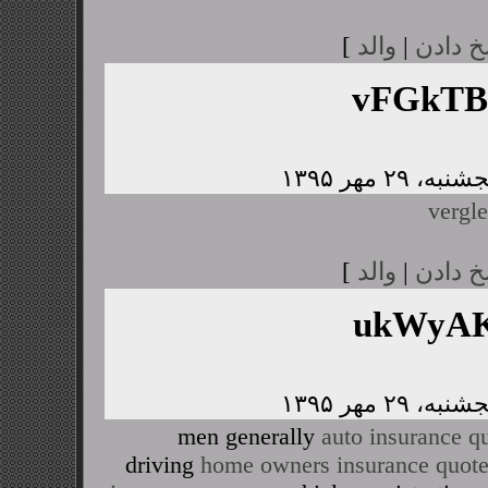
خ دادن
|
والد
]
vFGkTB
vergle
خ دادن
|
والد
]
ukWyAK
men generally
auto insurance q
driving
home owners insurance quot