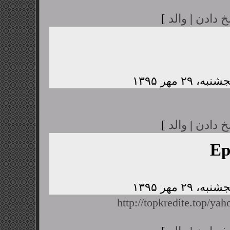
خ دادن
|
والد
]
خ دادن
|
والد
]
Ep
http://topkredite.top/yah