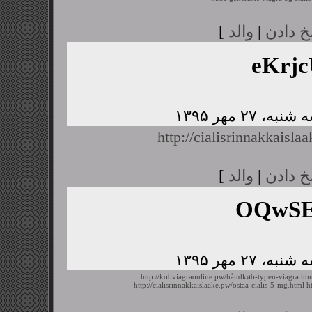
خ دادن
|
والد
]
eKrj
http://cialisrinnakkaisl
خ دادن
|
والد
]
OQwSE
http://kobviagraonline.pw/håndkøb-typen-viagra.ht
http://cialisrinnakkaislaake.pw/ostaa-cialis-5-mg.html
h