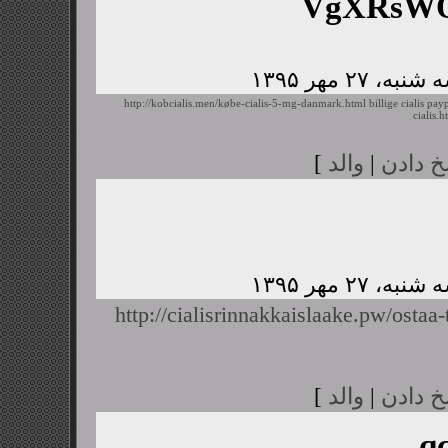
VgXRsWQ
http://kobcialis.men/købe-cialis-5-mg-danmark.html
billige cialis pay
cialis.h
خ دادن
|
والد
]
http://cialisrinnakkaislaake.pw/ostaa-t
خ دادن
|
والد
]
q