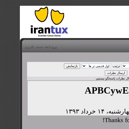
ورود/ایجاد حساب کاربری
ترتیب
بال نظرات پاسخگو نیستیم.
APBCywE
Thanks fo