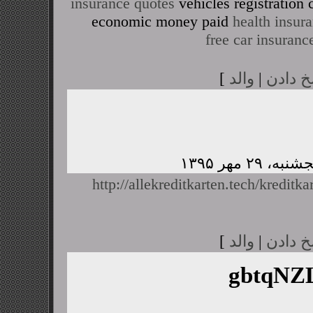
insurance quotes
vehicles registratio
economic money paid
health insur
free car insuranc
خ دادن
|
والد
]
http://allekreditkarten.tech/kreditka
خ دادن
|
والد
]
gbtqN