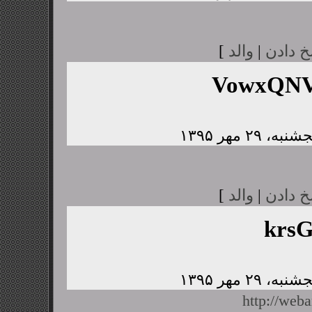
خ دادن
|
والد
]
VowxQNV
خ دادن
|
والد
]
krs
http://web