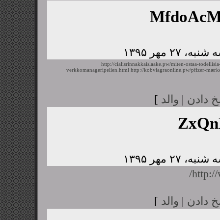
MfdoAc
http://cialisrinnakkaislaake.pw/miten-ostaa-todellisia
verkkomanageripelien.html
http://kobviagraonline.pw/pfizer-mærk
خ دادن
|
والد
]
ZxQn
http:/
خ دادن
|
والد
]