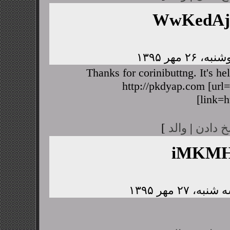
WwKedA
Thanks for corinibuttng. It's h
http://pkdyap.com [url=
[link=h
خ دادن
|
والد
]
iMKMH