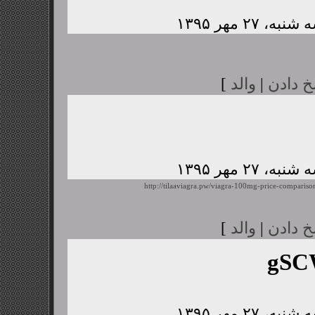
خ دادن
|
والد
]
http://tilaaviagra.pw/viagra-100mg-price-compariso
خ دادن
|
والد
]
gSC