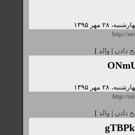
http://n
خ دادن
|
والد
]
ONmU
http://s
خ دادن
|
والد
]
gTBP