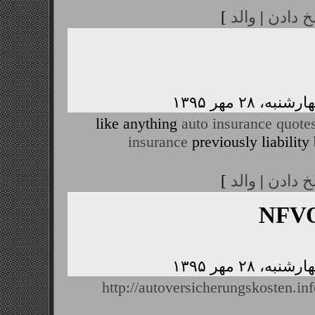
خ دادن
|
والد
]
like anything
auto insurance quote
insurance
previously liability
خ دادن
|
والد
]
NFVO
http://autoversicherungskosten.i