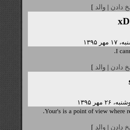
خ دادن
|
والد
]
xD
I cann
خ دادن
|
والد
]
Your's is a point of view where 
خ دادن
|
والد
]