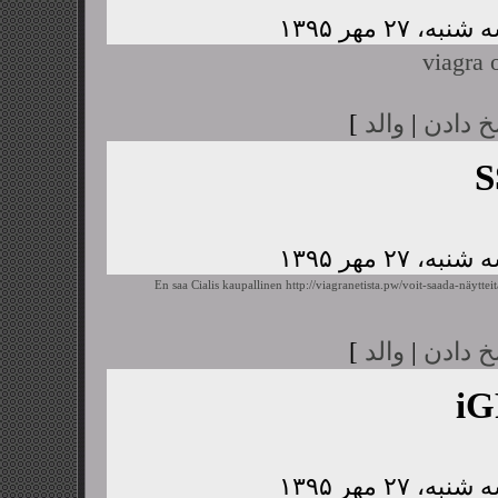
viagra 
خ دادن
|
والد
]
S
En saa Cialis kaupallinen
http://viagranetista.pw/voit-saada-näyttei
خ دادن
|
والد
]
i