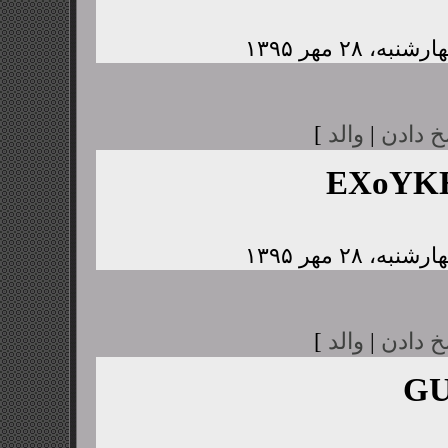
خ دادن
|
والد
]
EXoYK
خ دادن
|
والد
]
GU