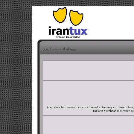
ورود/ایجاد حساب کاربری
insurance bill
insurance car
occurred extremely common
cheap
rockets purchase
insurance qu