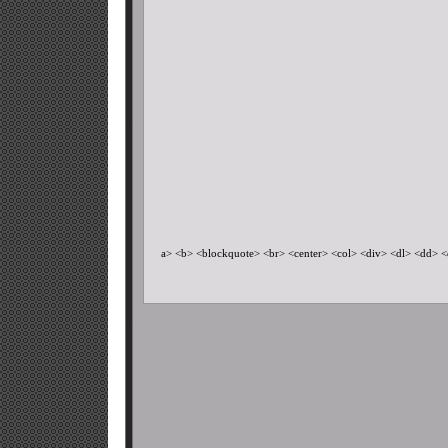
a> <b> <blockquote> <br> <center> <col> <div> <dl> <dd> <dt> <e>