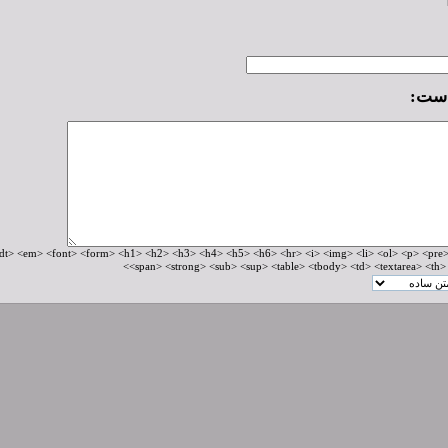
است:
HTM های مجاز: <!--> <m> <font> <form> <h1> <h2> <h3> <h4> <h5> <h6> <hr> <i> <img> <li> <ol> <p> <pre
<span> <strong> <sub> <sup> <table> <tbody> <td> <textarea> <th> <