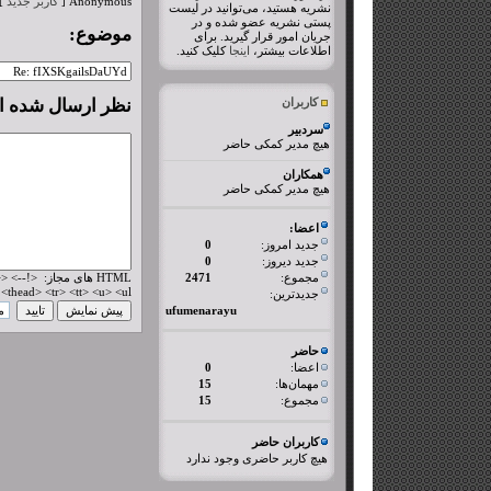
Anonymous [
کاربر جدید
]
نشریه هستید، می‌توانید در لیست
پستی نشریه عضو شده و در
موضوع:
جریان امور قرار گیرید. برای
اطلاعات بیشتر،
اینجا
کلیک کنید.
کاربران
نظر ارسال شده 
سردبیر
هیچ مدیر کمکی حاضر
همکاران
هیچ مدیر کمکی حاضر
اعضا:
جدید امروز:
0
جدید دیروز:
0
مجموع:
2471
L
thead> <tr> <tt> <u> <ul>
جدیدترین:
ufumenarayu
حاضر
اعضا:
0
مهمان‌ها:
15
مجموع:
15
کاربران حاضر
هیچ کاربر حاضری وجود ندارد