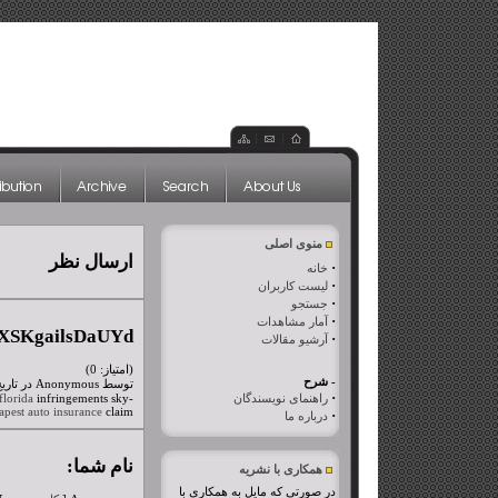
منوی اصلی
ارسال نظر
·
خانه
·
لیست کاربران
·
جستجو
·
آمار مشاهدات
IXSKgailsDaUYd
·
آرشیو مقالات
(امتیاز: 0)
- شرح
توسط Anonymous در تاریخ جمعه، ۲۱ آبان ۱۳۹۵
·
راهنمای نویسندگان
florida
infringements sky-
apest auto insurance
claim
·
درباره ما
نام شما:
همکاری با نشریه
در صورتی که مایل به همکاری با