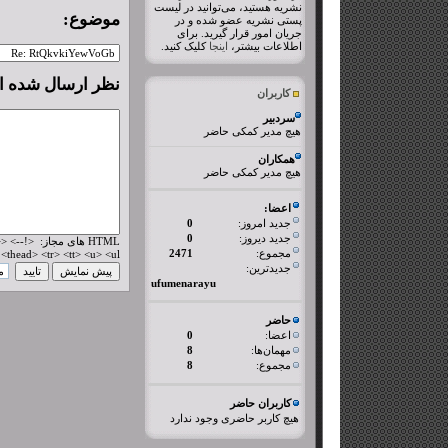
نشریه هستید، می‌توانید در لیست
موضوع:
پستی نشریه عضو شده و در
جریان امور قرار گیرید. برای
اطلاعات بیشتر،
اینجا
کلیک کنید.
نظر ارسال شده 
کاربران
سردبیر
هیچ مدیر کمکی حاضر
همکاران
هیچ مدیر کمکی حاضر
اعضا:
جدید امروز:
0
جدید دیروز:
0
L
مجموع:
2471
thead> <tr> <tt> <u> <ul>
جدیدترین:
ufumenarayu
حاضر
اعضا:
0
مهمان‌ها:
8
مجموع:
8
کاربران حاضر
هیچ کاربر حاضری وجود ندارد