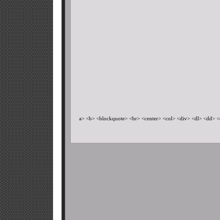
a> <b> <blockquote> <br> <center> <col> <div> <dl> <dd> <dt> <e>