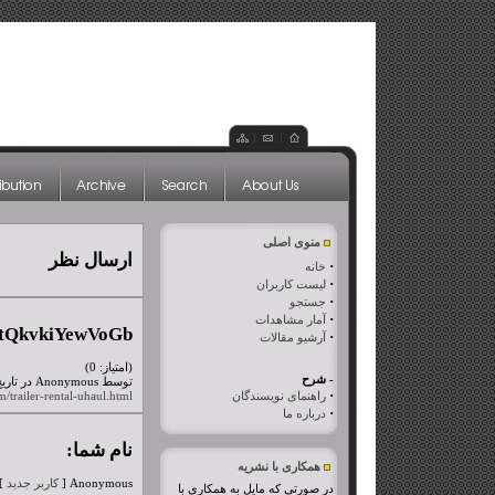
منوی اصلی
ارسال نظر
·
خانه
·
لیست کاربران
·
جستجو
·
آمار مشاهدات
tQkvkiYewVoGb
·
آرشیو مقالات
(امتیاز: 0)
- شرح
توسط Anonymous در تاریخ جمعه، ۰۷ آبان ۱۳۹۵
·
راهنمای نویسندگان
m/trailer-rental-uhaul.html
·
درباره ما
نام شما:
همکاری با نشریه
Anonymous [
کاربر جدید
]
در صورتی که مایل به همکاری با