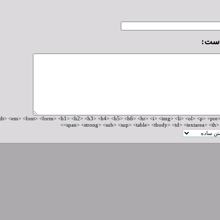
است:
HTM های مجاز: <!--> <m> <font> <form> <h1> <h2> <h3> <h4> <h5> <h6> <hr> <i> <img> <li> <ol> <p> <pre
<span> <strong> <sub> <sup> <table> <tbody> <td> <textarea> <th> <