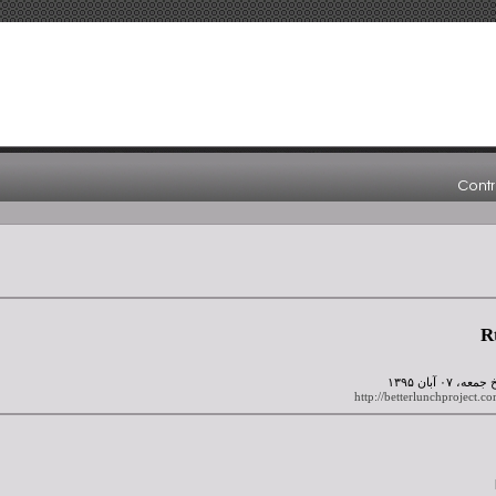
R
http://betterlunchproject.co