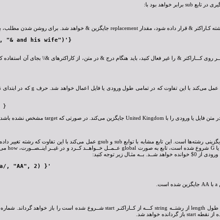
قدار replacement جایگزین & خواهد شد. برای روشن شدن مطلب، به مثال زیر توجه کنید:
, "& and his wife")'}
 }
تابع gensub تابع عمومی جایگزینی رشته‌ها است. این تابع مشابه با توابع sub و
how یک رشت
a/, "AA", 2) }'
ت.
 گردانده خواهد شد.