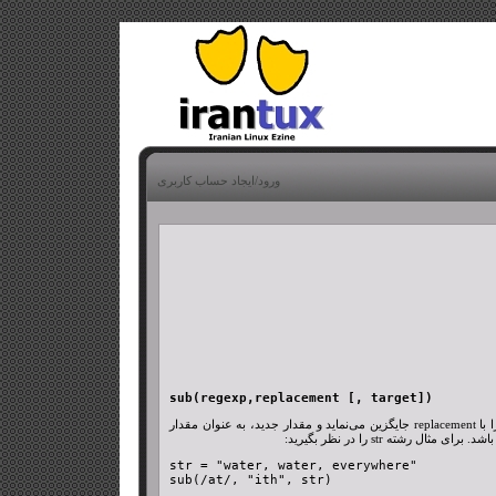
ورود/ایجاد حساب کاربری
sub(regexp,replacement [, target])
این تابع مقدار target را تغییر می‌دهد به این نحو که به دنبال چپ‌ترین و بلندترین زیر رشته منطبق بر regexp جستجو کرده و آنرا با replacement جایگزین می‌نماید و مقدار جدید، به عنوان مقدار
str = "water, water, everywhere"

sub(/at/, "ith", str)