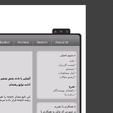
منوی اصلی
·
خانه
·
لیست کاربران
·
جستجو
·
آمار مشاهدات
·
آرشیو مقالات
آشنایی با
awk
بخش ششم
ادامه توابع رشته‌ای
- شرح
·
راهنمای نویسندگان
·
درباره ما
رشته target قرار داده می‌شود. مقدار regexp می‌تواند یک Regular Expression به شکل `/..../` یا یک رشته معمولی به شکل "....” باشد. برای مثال رشته str را در نظر بگیرید:
همکاری با نشریه
در صورتی که مایل به همکاری با