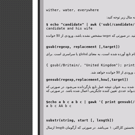
$ echo "candidate" | awk {'sub(/candidate/

candidate and his wife
برای اینکه اثــر اعمـــالی بـــر روی کـــاراکتر & را غیر فعال کنید، باید هنگام درج & در متن، از کاراکترهای &\\ بجای آن استفاده کنید. در صورتی که target مشخص نشده باشد، ورودی از 0$ خوانده
gsub(regexp, replacement [,target])
تابع gsub مشابه با تابع sub عمل می‌کند با این تفاوت که در تمامی طول ورودی یا فایل اعمال خواهد شد. حرف g که در ابتدای نام تابع آورده شده است، به معنای global یا سراسری است. برای
{ gsub(/Britain/, "United Kingdom"); print
gensub(regexp,replacement,how[,target])
 gsub عمل می‌کند با این تفاوت که رشته تغییر داده شده بــه عنوان نتیجه عمل تابع بازگردانده می‌شود. در صورتی که
ه باشد که با g یا G شروع شده است، تابع به صورت global عــمــل خــواهــد کــرد و در غیــر اینــصــورت، how می‌تـواند عددی تعیین کننده جایگزینی اعمال شده باشد. در صورتی که
$echo a b c a b c | gawk '{ print gensub(/

a b c AA b c
substr(string, start [, length])
تابع substr یک زیر رشته به طول length از رشتــه string کـــه از کــاراکتـر start شــروع شده است را باز خواهد گرداند. شماره نخستین کاراکتر، ۱ می‌باشد. در صورتی که آرگومان length ارسال