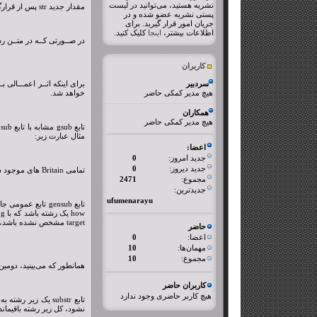
نشریه هستید، می‌توانید در لیست
مقدار جدید str پس از قرارگیری در تابع sub برابر خواهد بود با:
پستی نشریه عضو شده و در
جریان امور قرار گیرید. برای
اطلاعات بیشتر،
اینجا
کلیک کنید.
در صــورتی کــه در متــن رشته کـاراکتر & قرار داده شود، م
کاربران
سردبیر
هیچ مدیر کمکی حاضر
خواهد شد.
همکاران
هیچ مدیر کمکی حاضر
مثال عبارت زیر:
اعضا:
جدید امروز:
0
جدید دیروز:
0
تمامی Britain های موجود در متن فایل یا ورودی را با United Kingdom جایگزین می‌کند. در صورتی که target مشخص نشده باشد، ورودی از 0$ خوانده خواهد شد.
مجموع:
2471
جدیدترین:
ufumenarayu
target مشخص نشده باشد، ورودی از 0$ خوانده خواهد شــد. بــه مثـال زیر توجه کنید:
حاضر
اعضا:
0
مهمان‌ها:
10
مجموع:
10
همانطور که می‌بینید، دومین a با AA جایگزین شده اس
کاربران حاضر
هیچ کاربر حاضری وجود ندارد
نشود، کل زیر رشته باقیمانده از نقطه start باز