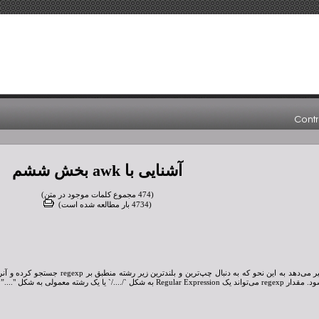
آشنایی با awk بخش ششم
(474 مجموع کلمات موجود در متن)
(4734 بار مطالعه شده است)