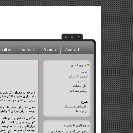
منوی اصلی
·
خانه
·
لیست کاربران
·
جستجو
·
آمار مشاهدات
·
آرشیو مقالات
با توجه به فقدان یک نشریه 
چاپی این نشریه را نیز به ت
- شرح
·
راهنمای نویسندگان
سعی ما بر آن است تا بتوانی
·
درباره ما
دوست‌داران ایرانی گنو/لینو
همکاری با نشریه
توسعه آن نمودند. این تلاش
در صورتی که مایل به همکاری با