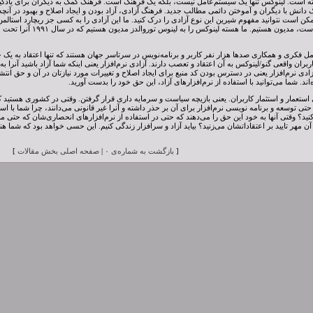
ه است. لینوکس تنها یک سیستم‌عامل نیست، بلکه یک فرهنگ است. فرهنگ کمک به دیگران برای یادگیری
دانش با دیگران و آموختن دائمی مطالب جدید. فرهنگ آزادی، آزاد بودن و ایجاد اصلاح و بهبود در آنچ
امل فکری و همکاری صدها هزار نفر کاربر و برنامه‌نویس در سرتاسر جهان هستند که تنها اعتقاد به یک
بران واقعی گنو/لینوکس به آن اعتقاد و تعصب دارند. آزادی نرم‌افزار یعنی اینکه شما آزاد باشید آنرا به هر 
 آزادی نرم‌افزار یعنی در دسترس بودن کد منبع برای ایجاد اصلاح و تغییرات مورد نیازتان در آن و حق انتش
د. شما می‌توانید با استفاده از نرم‌افزارهای آزاد، این حق خود را بدست آورید.
 استعمار و استثمار کاربران. یعنی بازیچه سیاست و سرمایه داری قرار گرفتن. وقتی در کشوری هستید ک
 توسعه و برنامه نویسی نرم‌افزار برای آن بر حذر داشته و آنرا غیر قانونی می‌دانند، چرا شما با استفا
کنید؟ وقتی آنها به خود این حق را می‌دهند که حتی در استفاده از نرم‌افزارهای انحصاری‌شان که حتی
 آن مهر تایید بر اعتقاداتشان می‌زنید؟ بیاید آزاد و سرافزار زندگی کنیم. این حسی خواهد بود که شما ه
[
بازگشت به شماره‌‌ی ۰
|
صفحه اصلی بخش مقالات
]