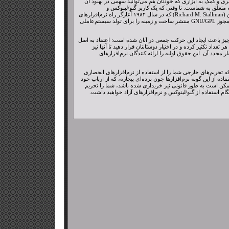
 و کمک به ابزاری که خودتان هم می‌توانید سهمی در بهبود آن
ه متعلق به شماست. تا وقتی که یک کاربر گنو/لینوکس و
نرم‌افزارهای آزاد نباشید، ممکن است نتوانید مفهوم شیرین این نوع آزادی را درک کنید. ما این آزادی را به کسی جز ریچارد استالمن (Richard M. Stallman) که در سال ۱۹۸۴ آغازگر راه نرم‌افزارهای
آزاد و بنیان گذار پروژه گنو است، مدیون هستیم. ما هسته لینوکس را به لینوس توروالدز مدیون هستیم که در سال ۱۹۹۱ آنرا تحت مجوز GNU/GPL منتشر ساخت و زمینه را برای تولد سیستم‌عاملی
 چیز باعث ایجاد این حرکت جمعی در آنان شده است: اعتقاد به اصل
تعداد تکثیر کرده و در اختیار دوستانتان قرار دهید تا آنها نیز
ار مجدد آن. این حقوق اولیه را ارائه کنندگان نرم‌افزارهای
ه تحریم‌های خارجی شما را از استفاده از نرم‌افزارهای انحصاری
ده از این گونه نرم‌افزارها چون برده‌ای بیچاره، که از ارباب خود
 ممکن است به طور قانونی نیز خریداری شده باشد، شما را تحریم
نگام استفاده از گنو/لینوکس و نرم‌افزارهای آزاد خواهید داشت.