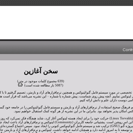
سخن آغازین
(639 مجموع کلمات موجود در متن)
(5087 بار مطالعه شده است)
تخصصی در مورد سیستم‌عامل گنو/لینوکس و همچنین نرم‌افزارهای آزاد و بازمتن، تصمیم گرفتیم تا با ک
راه‌اندازی نشریه الکترونیکی لینوکس نماییم. آنچه پیش روی شماست،
مامی دوست داران علم و دانش ارائه کنیم.
م فرهنگ صحیح استفاده از نرم‌افزارهای آزاد و بازمتن و سیستم‌عامل گنو/لینوکس را در جامعه خود گست
کس امکان پذیر نخواهد بود. بنابراین ما در این نشریه از هر گونه کمک استقبال خواهیم نمود.
هنگامی که لینوس توروالدز (Linux Torvalds) حرکت خود را برای ایجاد هسته لینوکس آغاز کرد، شاید هیچگاه ف
کنونی خود را پیدا کند. دلیل این امر روشن است. پشتیبانی جامعه کاربران (ty
ابزارهای ایجاد شده توسط پروژه گنو (GNU) ترکیب شد و سیستم‌عامل گنو/لینوکس کنونی را ایجاد نمود. سپس اجتم
 و توسعه تا به امروز ادامه دارد و همچنان ادامه خواهد داشت. لینوکس و نرم‌افزارهای آزاد و بازمت