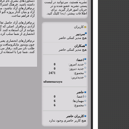
دستاوردهای بشری نام گرفت
نشریه هستید، می‌توانید در لیست
داشته باشید. فرهنگ اشتراک 
پستی نشریه عضو شده و در
جریان امور قرار گیرید. برای
اطلاعات بیشتر،
اینجا
کلیک کنید.
آزاد فراهم ساخت.
نرم‌افزارهای آزاد حاصل تع
آزادی نرم‌افزار. اصلی که کار
کاربران
بتوانند از آن استفاده کنند.
انحصاری از شما سلب کرده‌ان
سردبیر
هیچ مدیر کمکی حاضر
نرم‌افزارهای انحصاری یعنی
چون ویندوز مایکروسافت و حتی
همکاران
طلب نان می‌کند، رفتار می‌
هیچ مدیر کمکی حاضر
کنند، شما چرا با استفاده از
اعضا:
جدید امروز:
0
جدید دیروز:
0
مجموع:
2471
جدیدترین:
ufumenarayu
حاضر
اعضا:
0
مهمان‌ها:
6
مجموع:
6
کاربران حاضر
هیچ کاربر حاضری وجود ندارد