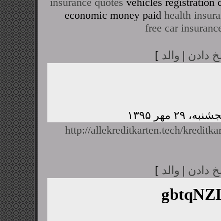
insurance quotes
vehicles registratio
economic money paid
health insur
free car insuranc
خ دادن
|
والد
]
http://allekreditkarten.tech/kreditka
خ دادن
|
والد
]
gbtqN