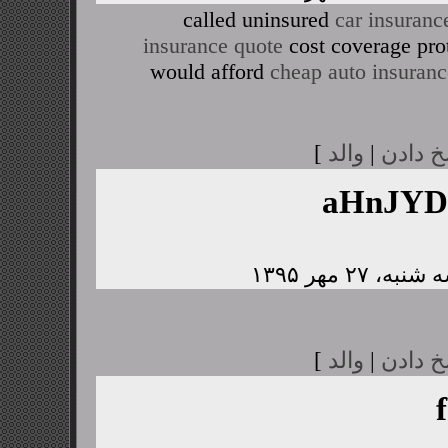
called uninsured
car insuranc
insurance quote
cost coverage pro
would afford
cheap auto insuranc
خ دادن
|
والد
]
aHnJY
خ دادن
|
والد
]