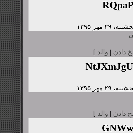
RQpaP
a
خ دادن
|
والد
]
NtJXmJg
خ دادن
|
والد
]
GNWwJ