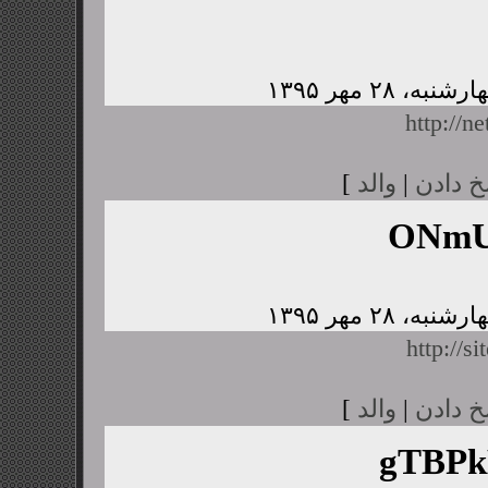
http://n
خ دادن
|
والد
]
ONmU
http://s
خ دادن
|
والد
]
gTBP