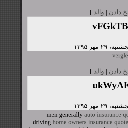
خ دادن
|
والد
]
vFGkTB
vergle
خ دادن
|
والد
]
ukWyAK
men generally
auto insurance q
driving
home owners insurance quot