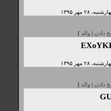
خ دادن
|
والد
]
EXoYK
خ دادن
|
والد
]
GU