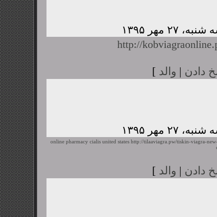
http://kobviagraonline
خ دادن
|
والد
]
online pharmacy cialis united states
http://tilaaviagra.pw/tiskin-viagra-ne
خ دادن
|
والد
]