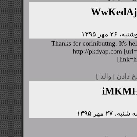
WwKedA
Thanks for corinibuttng. It's h
http://pkdyap.com [url=
[link=h
خ دادن
|
والد
]
iMKMH