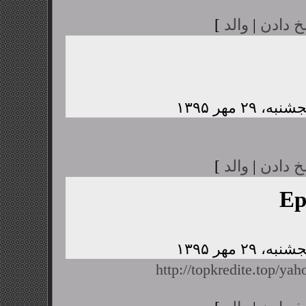
خ دادن
|
والد
]
خ دادن
|
والد
]
Ep
http://topkredite.top/yah