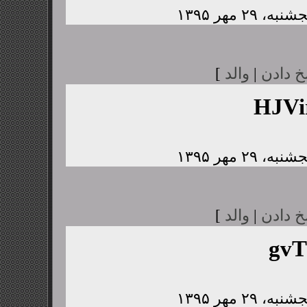
خ دادن
|
والد
]
HJV
خ دادن
|
والد
]
gvT