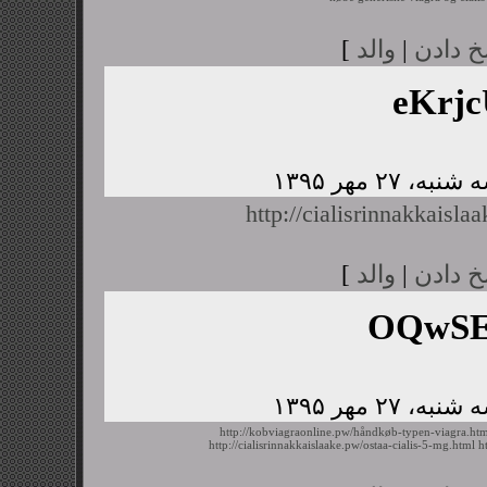
خ دادن
|
والد
]
eKrj
http://cialisrinnakkaisl
خ دادن
|
والد
]
OQwSE
http://kobviagraonline.pw/håndkøb-typen-viagra.ht
http://cialisrinnakkaislaake.pw/ostaa-cialis-5-mg.html
h