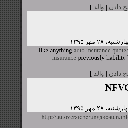
خ دادن
|
والد
]
like anything
auto insurance quote
insurance
previously liability
خ دادن
|
والد
]
NFVO
http://autoversicherungskosten.i