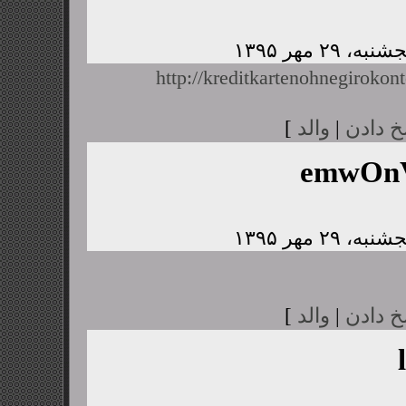
http://kreditkartenohnegirokont
خ دادن
|
والد
]
emwOnV
خ دادن
|
والد
]