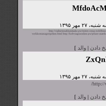
MfdoAc
http://cialisrinnakkaislaake.pw/miten-ostaa-todellisia
verkkomanageripelien.html
http://kobviagraonline.pw/pfizer-mærk
خ دادن
|
والد
]
ZxQn
http:/
خ دادن
|
والد
]