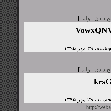
خ دادن
|
والد
]
VowxQNV
خ دادن
|
والد
]
krs
http://web