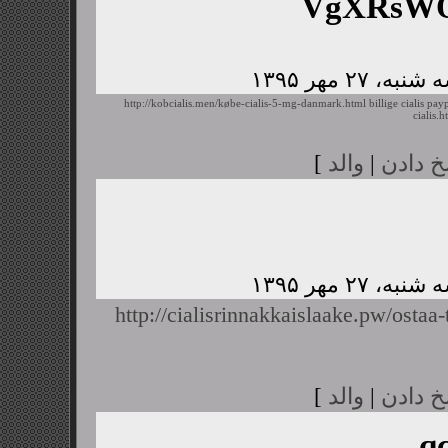
VgXRsWQ
http://kobcialis.men/købe-cialis-5-mg-danmark.html
billige cialis pay
cialis.h
خ دادن
|
والد
]
http://cialisrinnakkaislaake.pw/ostaa-t
خ دادن
|
والد
]
q