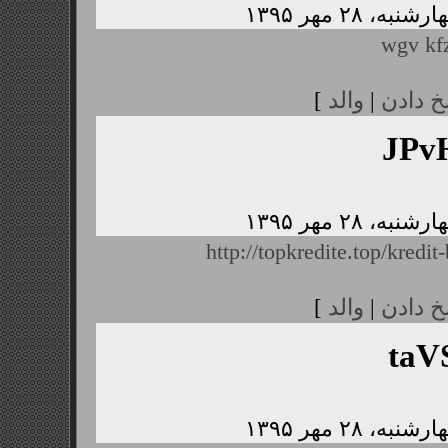
wgv kfz
خ دادن
|
والد
]
JPv
http://topkredite.top/kredit
خ دادن
|
والد
]
taV