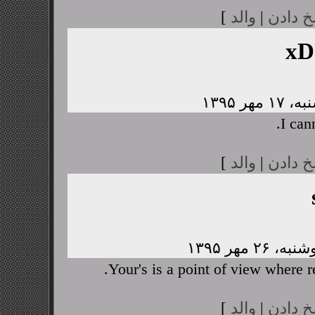
خ دادن
|
والد
]
xD
I cann
خ دادن
|
والد
]
Your's is a point of view where 
خ دادن
|
والد
]