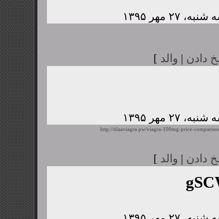
خ دادن
|
والد
]
http://tilaaviagra.pw/viagra-100mg-price-compariso
خ دادن
|
والد
]
gSC