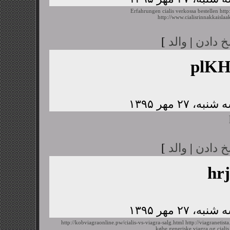
Erfahrungen cialis verkossa bestellen
http
http://www.cialisrinnakkaislaa
خ دادن
|
والد
]
plK
خ دادن
|
والد
]
hr
http://kobviagraonline.pw/cialis-vs-viagra-salg.html
http://viagranetis
købe generiske viagra og cialis