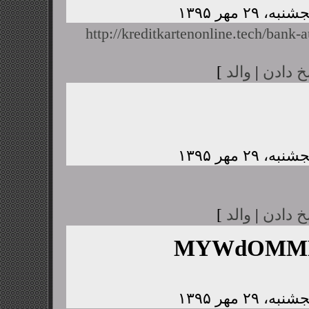
http://kreditkartenonline.tech/bank-a
خ دادن
|
والد
]
خ دادن
|
والد
]
MYWdOMMP