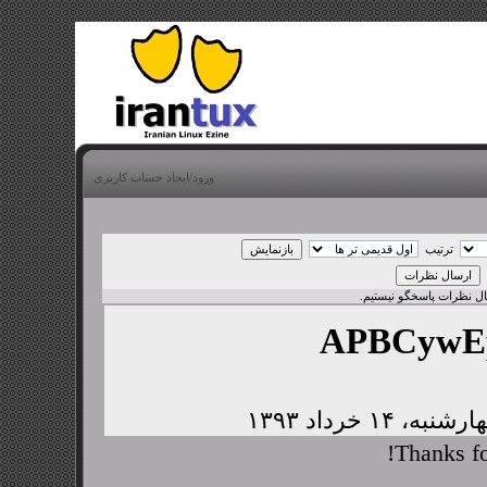
ورود/ایجاد حساب کاربری
ترتیب
بال نظرات پاسخگو نیستیم.
APBCywE
Thanks fo