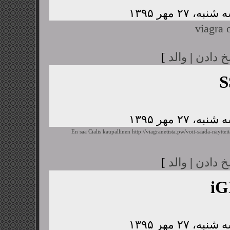
viagra 
خ دادن
|
والد
]
S
En saa Cialis kaupallinen
http://viagranetista.pw/voit-saada-näyttei
خ دادن
|
والد
]
i