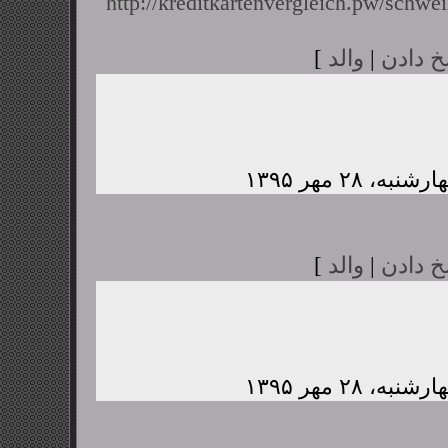
http://kreditkartenvergleich.pw/schwei
خ دادن
|
والد
]
خ دادن
|
والد
]