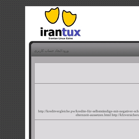
ورود/ایجاد حساب کاربری
http://kreditvergleiche.pw/kredite-für-selbstständige-mit-negativer-sc
elternzeit-aussetzen.html
http://kfzversiche