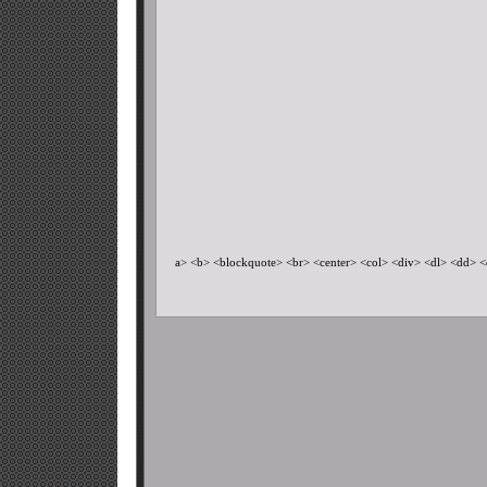
a> <b> <blockquote> <br> <center> <col> <div> <dl> <dd> <dt> <e>