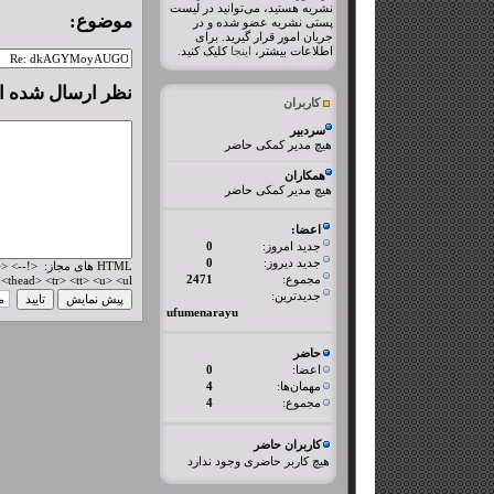
نشریه هستید، می‌توانید در لیست
موضوع:
پستی نشریه عضو شده و در
جریان امور قرار گیرید. برای
اطلاعات بیشتر،
اینجا
کلیک کنید.
نظر ارسال شده 
کاربران
سردبیر
هیچ مدیر کمکی حاضر
همکاران
هیچ مدیر کمکی حاضر
اعضا:
جدید امروز:
0
جدید دیروز:
0
L
مجموع:
2471
thead> <tr> <tt> <u> <ul>
جدیدترین:
ufumenarayu
حاضر
اعضا:
0
مهمان‌ها:
4
مجموع:
4
کاربران حاضر
هیچ کاربر حاضری وجود ندارد