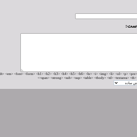
است:
HTM های مجاز: <!--> <m> <font> <form> <h1> <h2> <h3> <h4> <h5> <h6> <hr> <i> <img> <li> <ol> <p> <pre
<span> <strong> <sub> <sup> <table> <tbody> <td> <textarea> <th> <