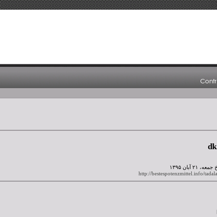
d
http://bestespotenzmittel.info/tada