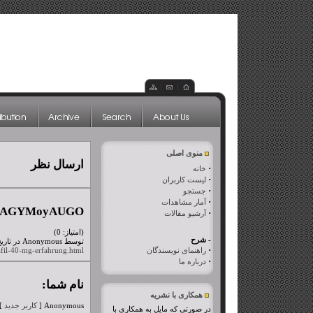
منوی اصلی
ارسال نظر
·
خانه
·
لیست کاربران
·
جستجو
·
آمار مشاهدات
kAGYMoyAUGO
·
آرشیو مقالات
(امتیاز: 0)
- شرح
توسط Anonymous در تاریخ جمعه، ۲۱ آبان ۱۳۹۵
·
راهنمای نویسندگان
lafil-40-mg-erfahrung.html
·
درباره ما
نام شما:
همکاری با نشریه
Anonymous [
کاربر جدید
]
در صورتی که مایل به همکاری با